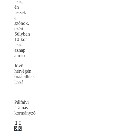
lesz,
én
leszek
a
szónok,
ezért
Sülyben
10-kor
lesz
aznap
a mise.
Jövő
hétvégén
óraátállítás
lesz!
Pálfalvi
Tamás
kormányzó