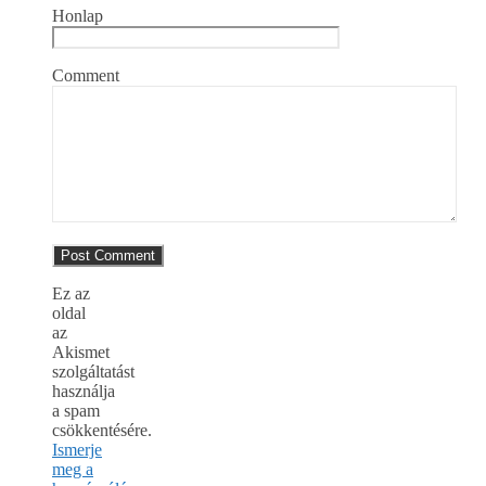
Honlap
Comment
Ez az
oldal
az
Akismet
szolgáltatást
használja
a spam
csökkentésére.
Ismerje
meg a