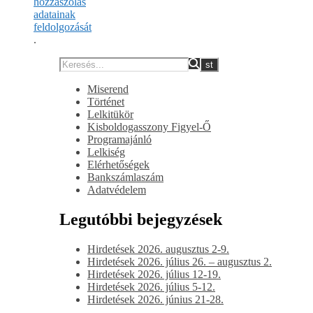
hozzászólás
adatainak
feldolgozását
.
Miserend
Történet
Lelkitükör
Kisboldogasszony Figyel-Ő
Programajánló
Lelkiség
Elérhetőségek
Bankszámlaszám
Adatvédelem
Legutóbbi bejegyzések
Hirdetések 2026. augusztus 2-9.
Hirdetések 2026. július 26. – augusztus 2.
Hirdetések 2026. július 12-19.
Hirdetések 2026. július 5-12.
Hirdetések 2026. június 21-28.