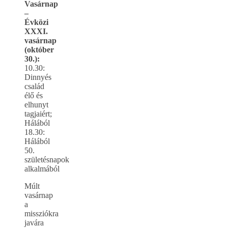
Vasárnap
–
Évközi
XXXI.
vasárnap
(október
30.):
10.30:
Dinnyés
család
élő és
elhunyt
tagjaiért;
Hálából
18.30:
Hálából
50.
születésnapok
alkalmából
Múlt
vasárnap
a
missziókra
javára