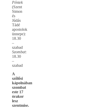
Péntek
(Szent
Simon
és
Júdás
Tádé
apostolok
ünnepe):
18.30
–
szabad
Szombat
:
18.30
–
szabad
A
szőlősi
kápolnában
szombat
este 17
órakor
lesz
szentmise.