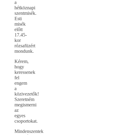
a
hétköznapi
szentmisék.
Esti
misék
előtt
17.45-
kor
rózsafüzért
mondunk.
Kérem,
hogy
keressenek
fel
engem
a
közivezetők!
Szeretném
megismerni
az
egyes
csoportokat.
Mindenszentek