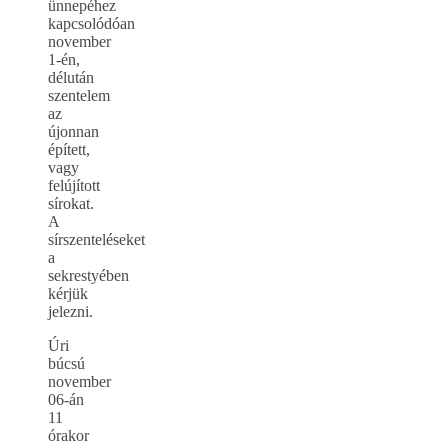
ünnepéhez
kapcsolódóan
november
1-én,
délután
szentelem
az
újonnan
épített,
vagy
felújított
sírokat.
A
sírszenteléseket
a
sekrestyében
kérjük
jelezni.
Úri
búcsú
november
06-án
11
órakor