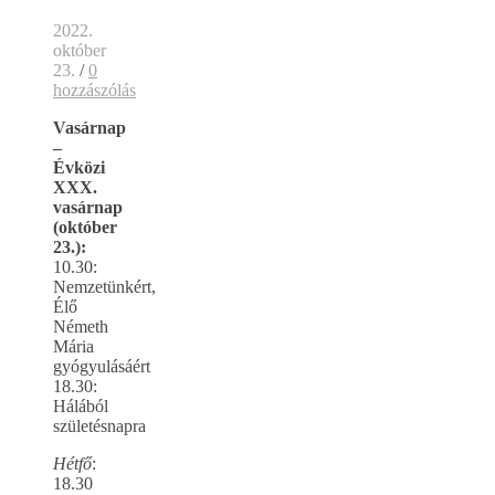
2022.
október
23.
/
0
hozzászólás
Vasárnap
–
Évközi
XXX.
vasárnap
(október
23.):
10.30:
Nemzetünkért,
Élő
Németh
Mária
gyógyulásáért
18.30:
Hálából
születésnapra
Hétfő
:
18.30