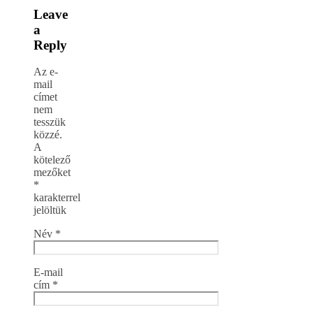
Leave
a
Reply
Az e-
mail
címet
nem
tesszük
közzé.
A
kötelező
mezőket
*
karakterrel
jelöltük
Név
*
E-mail
cím
*