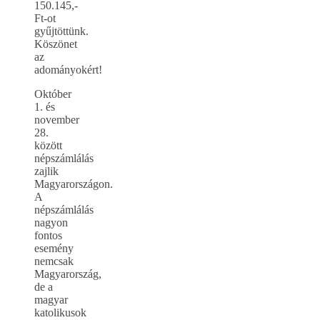
150.145,-
Ft-ot
gyűjtöttünk.
Köszönet
az
adományokért!
Október
1. és
november
28.
között
népszámlálás
zajlik
Magyarországon.
A
népszámlálás
nagyon
fontos
esemény
nemcsak
Magyarország,
de a
magyar
katolikusok