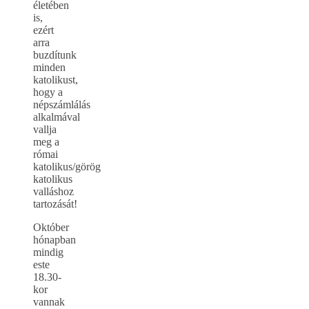
életében
is,
ezért
arra
buzdítunk
minden
katolikust,
hogy a
népszámlálás
alkalmával
vallja
meg a
római
katolikus/görög
katolikus
valláshoz
tartozását!
Október
hónapban
mindig
este
18.30-
kor
vannak