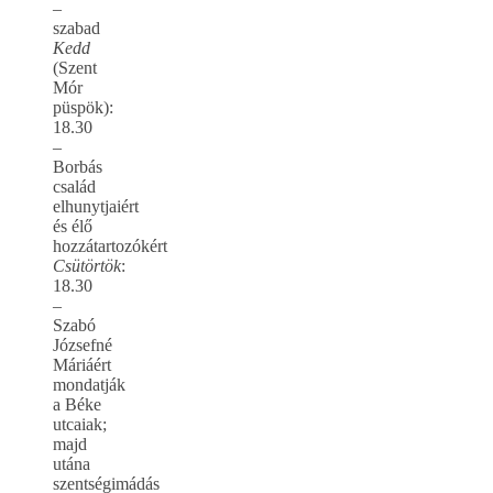
–
szabad
Kedd
(Szent
Mór
püspök):
18.30
–
Borbás
család
elhunytjaiért
és élő
hozzátartozókért
Csütörtök
:
18.30
–
Szabó
Józsefné
Máriáért
mondatják
a Béke
utcaiak;
majd
utána
szentségimádás