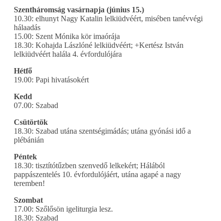
Szentháromság vasárnapja (június 15.)
10.30: elhunyt Nagy Katalin lelkiüdvéért, misében tanévvégi
hálaadás
15.00: Szent Mónika kör imaórája
18.30: Kohajda Lászlóné lelkiüdvéért; +Kertész István
lelkiüdvéért halála 4. évfordulójára
Hétfő
19.00: Papi hivatásokért
Kedd
07.00: Szabad
Csütörtök
18.30: Szabad utána szentségimádás; utána gyónási idő a
plébánián
Péntek
18.30: tisztítótűzben szenvedő lelkekért; Hálából
pappászentelés 10. évfordulójáért, utána agapé a nagy
teremben!
Szombat
17.00: Szőlősön igeliturgia lesz.
18.30: Szabad