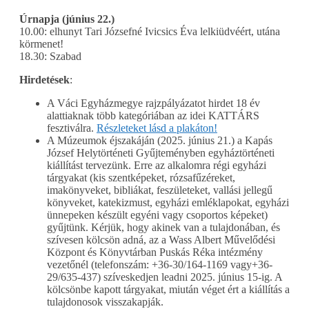
Úrnapja (június 22.)
10.00: elhunyt Tari Józsefné Ivicsics Éva lelkiüdvéért, utána
körmenet!
18.30: Szabad
Hirdetések
:
A Váci Egyházmegye rajzpályázatot hirdet 18 év
alattiaknak több kategóriában az idei KATTÁRS
fesztiválra.
Részleteket lásd a plakáton!
A Múzeumok éjszakáján (2025. június 21.) a Kapás
József Helytörténeti Gyűjteményben egyháztörténeti
kiállítást tervezünk. Erre az alkalomra régi egyházi
tárgyakat (kis szentképeket, rózsafűzéreket,
imakönyveket, bibliákat, feszületeket, vallási jellegű
könyveket, katekizmust, egyházi emléklapokat, egyházi
ünnepeken készült egyéni vagy csoportos képeket)
gyűjtünk. Kérjük, hogy akinek van a tulajdonában, és
szívesen kölcsön adná, az a Wass Albert Művelődési
Központ és Könyvtárban Puskás Réka intézmény
vezetőnél (telefonszám: +36-30/164-1169 vagy+36-
29/635-437) szíveskedjen leadni 2025. június 15-ig. A
kölcsönbe kapott tárgyakat, miután véget ért a kiállítás a
tulajdonosok visszakapják.