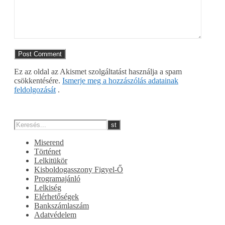
Ez az oldal az Akismet szolgáltatást használja a spam
csökkentésére.
Ismerje meg a hozzászólás adatainak
feldolgozását
.
Miserend
Történet
Lelkitükör
Kisboldogasszony Figyel-Ő
Programajánló
Lelkiség
Elérhetőségek
Bankszámlaszám
Adatvédelem