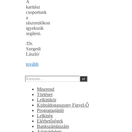
A
karitász
csoportunk
a
rászorulókon
igyekszik
segíteni.
/Dr.
Szegedi
László/
tovább
Miserend
Történet
Lelkitükör
Kisboldogasszony Figyel-Ő
Programajánló
Lelkiség
Elérhetőségek
Bankszámlaszám
Adatvédelem