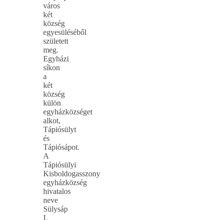
város
két
község
egyesüléséből
született
meg.
Egyházi
síkon
a
két
község
külön
egyházközséget
alkot,
Tápiósülyt
és
Tápiósápot.
A
Tápiósülyi
Kisboldogasszony
egyházközség
hivatalos
neve
Sülysáp
I.