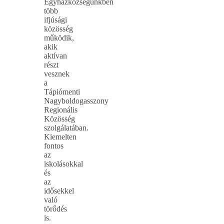
Egyházközségünkben
több
ifjúsági
közösség
működik,
akik
aktívan
részt
vesznek
a
Tápiómenti
Nagyboldogasszony
Regionális
Közösség
szolgálatában.
Kiemelten
fontos
az
iskolásokkal
és
az
idősekkel
való
törődés
is.