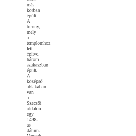
más
korban
épült.
A
torony,
mely
a
templomhoz
lett
építve,
három
szakaszban
épült.
A
középső
ablakában
van
a
Szecsői
oldalon
egy
1498-
as
dátum.
Vannak