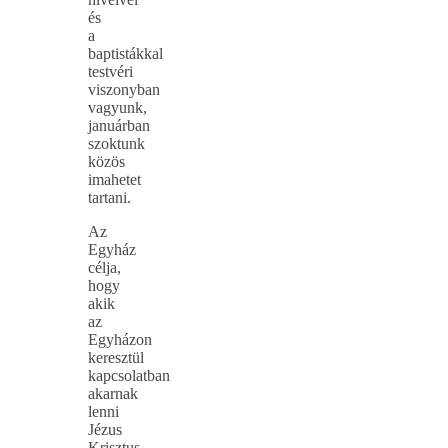
és
a
baptistákkal
testvéri
viszonyban
vagyunk,
januárban
szoktunk
közös
imahetet
tartani.
Az
Egyház
célja,
hogy
akik
az
Egyházon
keresztül
kapcsolatban
akarnak
lenni
Jézus
Krisztus