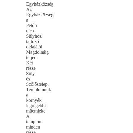
Egyházközség.
Az
Egyházközség
a
Petőfi
utca
Sülyhöz
tartozó
oldalától
Magdolnáig
terjed.
Két
része
Süly
és
Szőlőstelep.
Templomunk
a
környék
legrégebbi
műemléke.
A
templom
minden
része