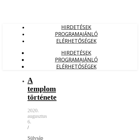
HIRDETÉSEK
PROGRAMAJÁNLÓ
ELÉRHETŐSÉGEK
HIRDETÉSEK
PROGRAMAJÁNLÓ
ELÉRHETŐSÉGEK
A
templom
története
2020.
augusztus
6.
/
Sülysáp