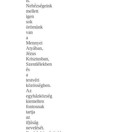
is.
Nehézségeink
mellett
igen
sok
örömünk
van
a
Mennyei
Atyában,
Jézus
Krisztusban,
Szentlélekben
és
a
testvéri
közösségben.
Az
egyházközség
kiemelten
fontosnak
tartja
az
ifjúság
nevelését.