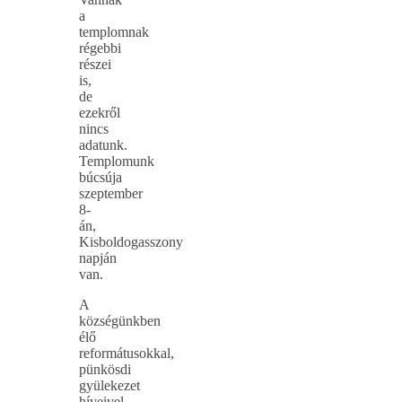
a
templomnak
régebbi
részei
is,
de
ezekről
nincs
adatunk.
Templomunk
búcsúja
szeptember
8-
án,
Kisboldogasszony
napján
van.
A
községünkben
élő
reformátusokkal,
pünkösdi
gyülekezet
híveivel