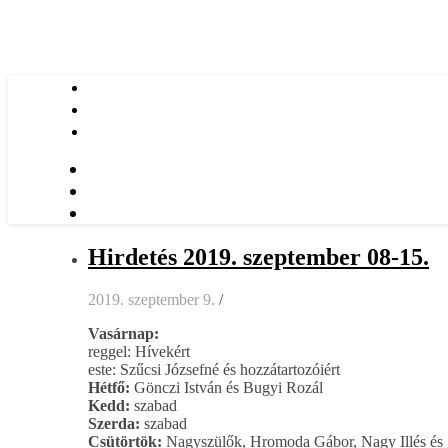
Hirdetés 2019. szeptember 08-15.
2019. szeptember 9.
/
Vasárnap:
reggel: Hívekért
este: Szűcsi Józsefné és hozzátartozóiért
Hétfő:
Gönczi István és Bugyi Rozál
Kedd:
szabad
Szerda:
szabad
Csütörtök:
Nagyszülők, Hromoda Gábor, Nagy Illés és