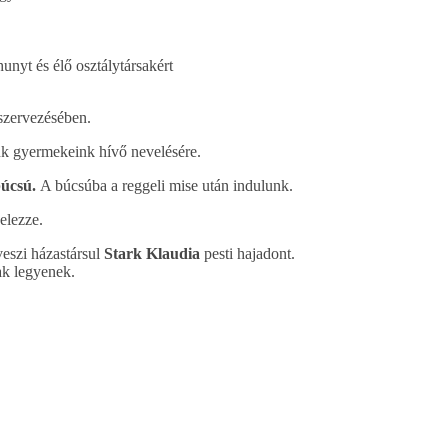
unyt és élő osztálytársakért
szervezésében.
nk gyermekeink hívő nevelésére.
búcsú
.
A búcsúba a reggeli mise után indulunk.
jelezze.
eszi házastársul
Stark Klaudia
pesti hajadont.
ak legyenek.