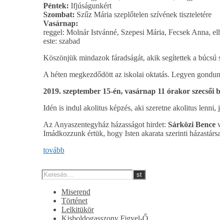
Péntek:
Ifjúságunkért
Szombat:
Szűz Mária szeplőtelen szívének tiszteletére
Vasárnap:
reggel: Molnár Istvánné, Szepesi Mária, Fecsek Anna, elh
este: szabad
Köszönjük mindazok fáradságát, akik segítettek a búcsú 
A héten megkezdődött az iskolai oktatás. Legyen gondu
2019. szeptember 15-én, vasárnap 11 órakor szecsői 
Idén is indul akolitus képzés, aki szeretne akolitus lenni, 
Az Anyaszentegyház házasságot hirdet:
Sárközi Bence
v
Imádkozzunk értük, hogy Isten akarata szerinti házastárs
tovább
Miserend
Történet
Lelkitükör
Kisboldogasszony Figyel-Ő