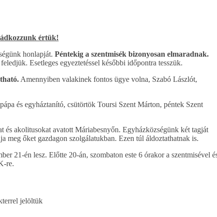
Imádkozzunk értük!
zségünk honlapját.
Péntekig a szentmisék bizonyosan elmaradnak.
eledjük. Esetleges egyeztetéssel későbbi időpontra tesszük.
tható.
Amennyiben valakinek fontos ügye volna, Szabó Lászlót,
pápa és egyháztanító, csütörtök Toursi Szent Márton, péntek Szent
 és akolitusokat avatott Máriabesnyőn. Egyházközségünk két tagját
dja meg őket gazdagon szolgálatukban. Ezen túl áldoztathatnak is.
er 21-én lesz. Előtte 20-án, szombaton este 6 órakor a szentmisével é
K-re.
terrel jelöltük