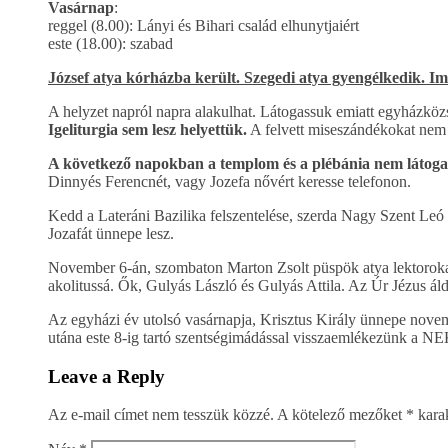
Vasárnap
:
reggel (8.00): Lányi és Bihari család elhunytjaiért
este (18.00): szabad
József atya kórházba került. Szegedi atya gyengélkedik. 
A helyzet napról napra alakulhat. Látogassuk emiatt egyházkö
Igeliturgia sem lesz helyettük.
A felvett miseszándékokat nem f
A következő napokban a templom és a plébánia nem látoga
Dinnyés Ferencnét, vagy Jozefa nővért keresse telefonon.
Kedd a Lateráni Bazilika felszentelése, szerda Nagy Szent Leó 
Jozafát ünnepe lesz.
November 6-án, szombaton Marton Zsolt püspök atya lektorokat
akolitussá. Ők, Gulyás László és Gulyás Attila. Az Úr Jézus ál
Az egyházi év utolsó vasárnapja, Krisztus Király ünnepe novemb
utána este 8-ig tartó szentségimádással visszaemlékezünk a NE
Leave a Reply
Az e-mail címet nem tesszük közzé.
A kötelező mezőket
*
karak