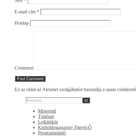
Név
*
E-mail cím
*
Honlap
Comment
Ez az oldal az Akismet szolgáltatást használja a spam csökkent
Miserend
Történet
Lelkitükör
Kisboldogasszony Figyel-Ő
Programajánló