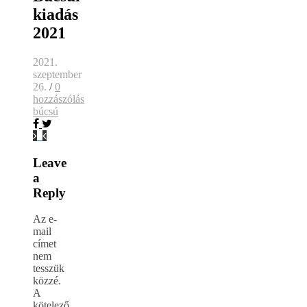
kiadás
2021
2021.
szeptember
26.
/
0
hozzászólás
búcsú
Leave
a
Reply
Az e-
mail
címet
nem
tesszük
közzé.
A
kötelező