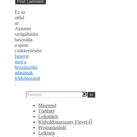
Ez az
oldal
az
Akismet
szolgáltatást
használja
a spam
csökkentésére.
Ismerje
meg a
hozzászólás
adatainak
feldolgozását
.
Miserend
Történet
Lelkitükör
Kisboldogasszony Figyel-Ő
Programajánló
Lelkiség