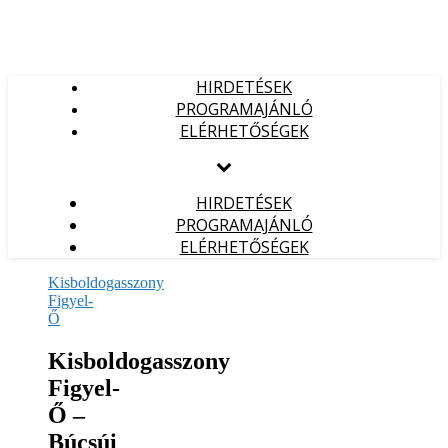
HIRDETÉSEK
PROGRAMAJÁNLÓ
ELÉRHETŐSÉGEK
HIRDETÉSEK
PROGRAMAJÁNLÓ
ELÉRHETŐSÉGEK
Kisboldogasszony
Figyel-
Ő
Kisboldogasszony
Figyel-
Ő –
Búcsúi