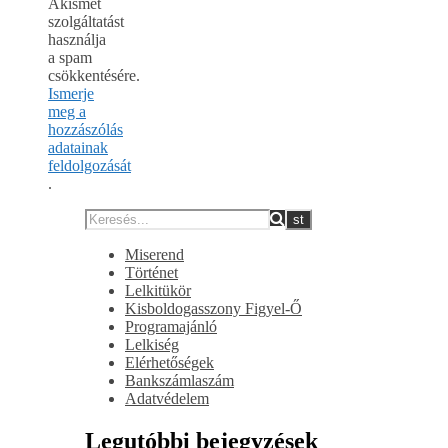
Akismet
szolgáltatást
használja
a spam
csökkentésére.
Ismerje
meg a
hozzászólás
adatainak
feldolgozását
.
Miserend
Történet
Lelkitükör
Kisboldogasszony Figyel-Ő
Programajánló
Lelkiség
Elérhetőségek
Bankszámlaszám
Adatvédelem
Legutóbbi bejegyzések