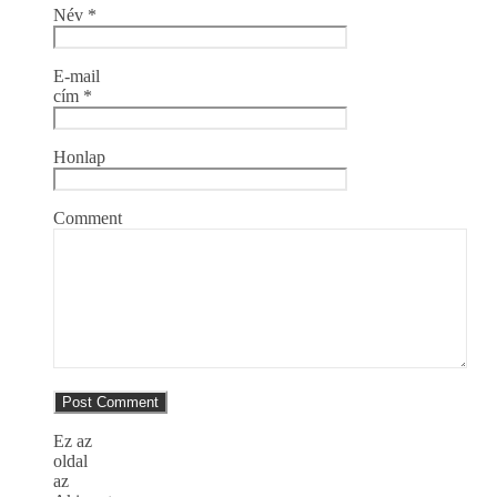
Név
*
E-mail
cím
*
Honlap
Comment
Ez az
oldal
az