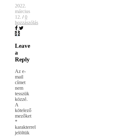
2022.
március
12.
/
0
hozzászólás
Leave
a
Reply
Az e-
mail
címet
nem
tesszük
közzé.
A
kötelező
mezőket
*
karakterrel
jelöltük