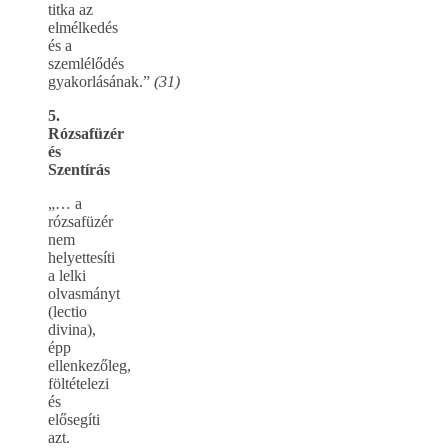
titka az
elmélkedés
és a
szemlélődés
gyakorlásának.”
(31)
5.
Rózsafüzér
és
Szentírás
„… a
rózsafüzér
nem
helyettesíti
a lelki
olvasmányt
(lectio
divina),
épp
ellenkezőleg,
föltételezi
és
elősegíti
azt.