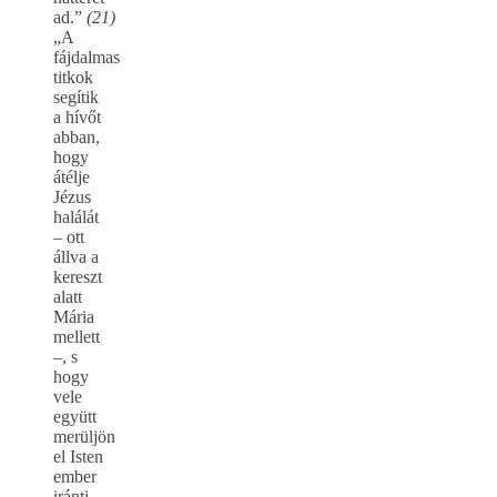
ad.”
(21)
„A
fájdalmas
titkok
segítik
a hívőt
abban,
hogy
átélje
Jézus
halálát
– ott
állva a
kereszt
alatt
Mária
mellett
–, s
hogy
vele
együtt
merüljön
el Isten
ember
iránti