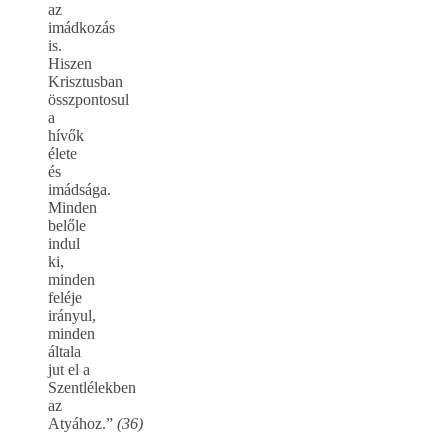
az
imádkozás
is.
Hiszen
Krisztusban
összpontosul
a
hívők
élete
és
imádsága.
Minden
belőle
indul
ki,
minden
feléje
irányul,
minden
általa
jut el a
Szentlélekben
az
Atyához.”
(36)