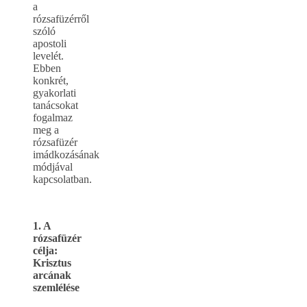
a
rózsafüzérről
szóló
apostoli
levelét.
Ebben
konkrét,
gyakorlati
tanácsokat
fogalmaz
meg a
rózsafüzér
imádkozásának
módjával
kapcsolatban.
1. A
rózsafüzér
célja:
Krisztus
arcának
szemlélése