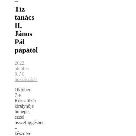
–
Tíz
tanács
II.
János
Pál
pápától
2022.
október
8.
/
0
hozzászólás
Október
7-e
Rózsafüzér
királynője
ünnepe,
ezzel
összefüggésben
–
készülve