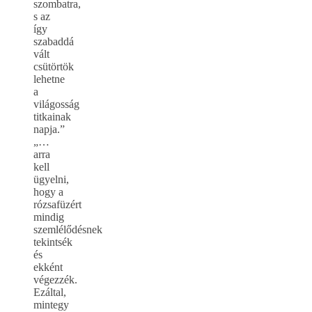
szombatra,
s az
így
szabaddá
vált
csütörtök
lehetne
a
világosság
titkainak
napja.”
„…
arra
kell
ügyelni,
hogy a
rózsafüzért
mindig
szemlélődésnek
tekintsék
és
ekként
végezzék.
Ezáltal,
mintegy