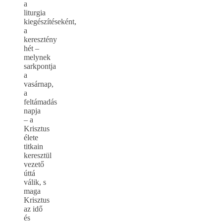
a
liturgia
kiegészítéseként,
a
keresztény
hét –
melynek
sarkpontja
a
vasárnap,
a
feltámadás
napja
– a
Krisztus
élete
titkain
keresztül
vezető
úttá
válik, s
maga
Krisztus
az idő
és