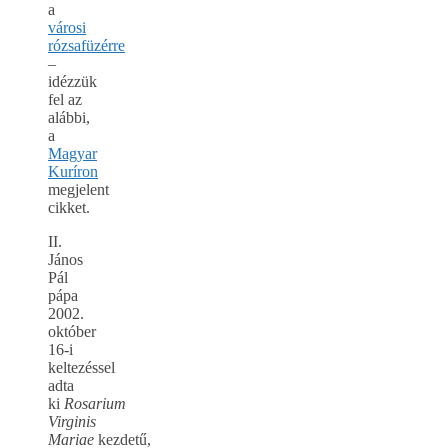
a
városi
rózsafüzérre
–
idézzük
fel az
alábbi,
a
Magyar
Kuríron
megjelent
cikket.
II.
János
Pál
pápa
2002.
október
16-i
keltezéssel
adta
ki
Rosarium
Virginis
Mariae
kezdetű,