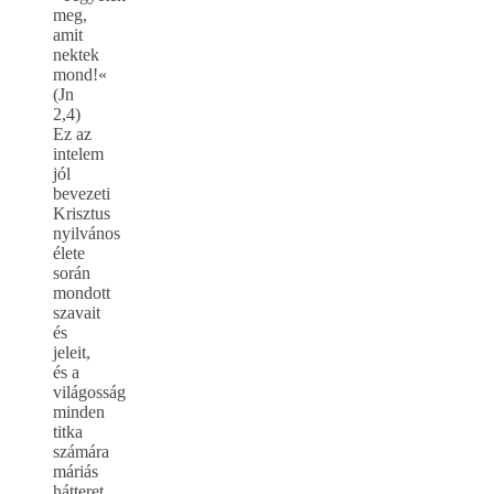
meg,
amit
nektek
mond!«
(Jn
2,4)
Ez az
intelem
jól
bevezeti
Krisztus
nyilvános
élete
során
mondott
szavait
és
jeleit,
és a
világosság
minden
titka
számára
máriás
hátteret