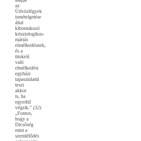
az
Üdvözlégyek
ismételgetése
által
kibontakozó
krisztologikus-
máriás
elmélkedésnek,
és a
titokról
való
elmélkedést
egyházi
tapasztalattá
teszi
akkor
is, ha
egyedül
végzik.”
(32)
„Fontos,
hogy a
Dicsőség
mint a
szemlélődés