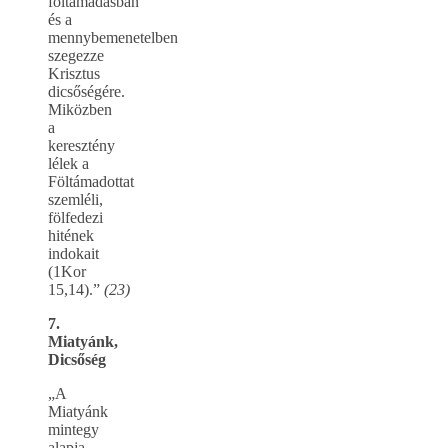
föltámadásban
és a
mennybemenetelben
szegezze
Krisztus
dicsőségére.
Miközben
a
keresztény
lélek a
Föltámadottat
szemléli,
fölfedezi
hitének
indokait
(1Kor
15,14).”
(23)
7.
Miatyánk,
Dicsőség
„A
Miatyánk
mintegy
alapja