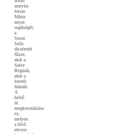
során
annyira
érezte
Mária
anyai
segítségét,
a
Szent
Szűz
dicséretét
fűzze,
akár a
Salve
Reginát,
akár a
loretói
litániát.
A
belső
út
megkoronázása
ez,
melyen
a hívő
eleven