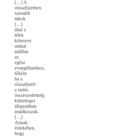
[…] A
rózsafüzérben
szemlélt
titkok
[…]
által a
lélek
könnyen
utakat
találhat
az
egész
evangéliumhoz,
főként
ha a
rózsafüzért
a tartós
összeszedettség
különleges
állapotában
imádkozzák.
[…]
Annak
érdekében,
hogy