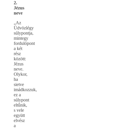
2.
Jézus
neve
„Az
Üdvözlégy
súlypontja,
mintegy
fordulópont
a két
rész
között:
Jézus
neve.
Olykor,
ha
sietve
imádkozzuk,
ez a
súlypont
eltűnik,
s vele
együtt
elvész
a