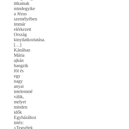
titkainak
mindegyike
a Jézus
személyében
immár
elérkezett
Ország
kinyilatkoztatása.
[…]
Kánában
Mária
ajkán
hangzik
föl és
egy
nagy
anyai
intelemmé
válik,
melyet
minden
idők
Egyházához
intéz:
»Tegyétek