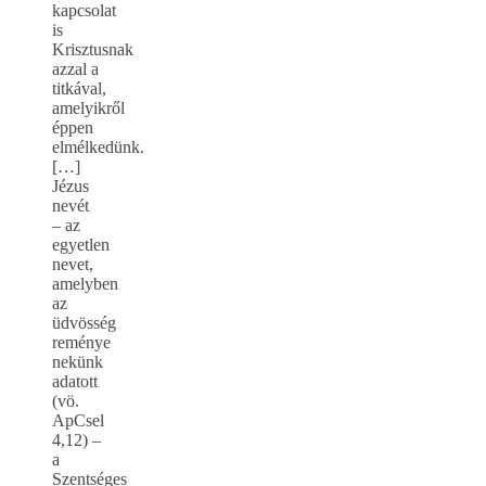
kapcsolat
is
Krisztusnak
azzal a
titkával,
amelyikről
éppen
elmélkedünk.
[…]
Jézus
nevét
– az
egyetlen
nevet,
amelyben
az
üdvösség
reménye
nekünk
adatott
(vö.
ApCsel
4,12) –
a
Szentséges