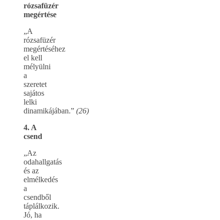
rózsafüzér
megértése
„A
rózsafüzér
megértéséhez
el kell
mélyülni
a
szeretet
sajátos
lelki
dinamikájában.”
(26)
4. A
csend
„Az
odahallgatás
és az
elmélkedés
a
csendből
táplálkozik.
Jó, ha