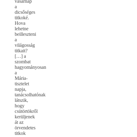
vasárnap
a
dicsőséges
titkoké.
Hova
lehetne
beilleszteni
a
világosság
titkait?
[…] a
szombat
hagyományosan
a
Mária-
tisztelet
napja,
tanácsolhatónak
látszik,
hogy
csütörtökről
kerüljenek
át az
örvendetes
titkok