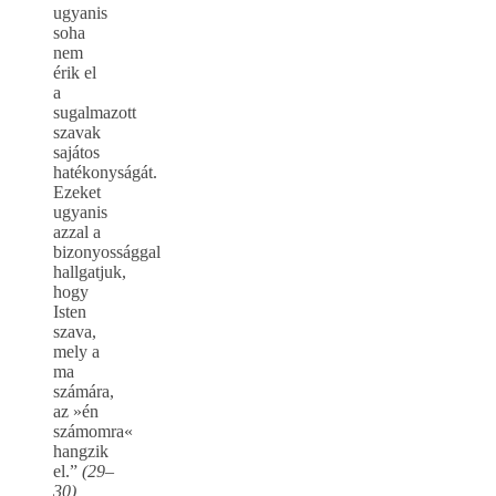
ugyanis
soha
nem
érik el
a
sugalmazott
szavak
sajátos
hatékonyságát.
Ezeket
ugyanis
azzal a
bizonyossággal
hallgatjuk,
hogy
Isten
szava,
mely a
ma
számára,
az »én
számomra«
hangzik
el.”
(29–
30)