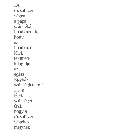
„A
rózsafüzér
végén
a pápa
szándékára
imádkozunk,
hogy
az
imádkozó
lélek
tekintete
kitáguljon
az
egész
Egyház
szükségleteire.”
„… a
lélek
szükségét
érzi,
hogy a
rózsafüzér
végéhez,
melynek