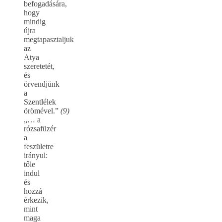
befogadására,
hogy
mindig
újra
megtapasztaljuk
az
Atya
szeretetét,
és
örvendjünk
a
Szentlélek
örömével.”
(9)
„… a
rózsafüzér
a
feszületre
irányul:
tőle
indul
és
hozzá
érkezik,
mint
maga