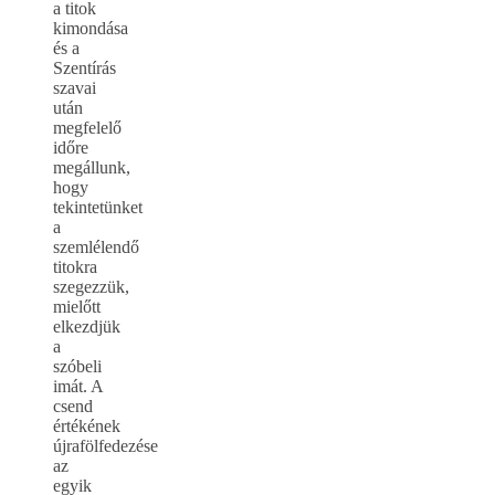
a titok
kimondása
és a
Szentírás
szavai
után
megfelelő
időre
megállunk,
hogy
tekintetünket
a
szemlélendő
titokra
szegezzük,
mielőtt
elkezdjük
a
szóbeli
imát. A
csend
értékének
újrafölfedezése
az
egyik