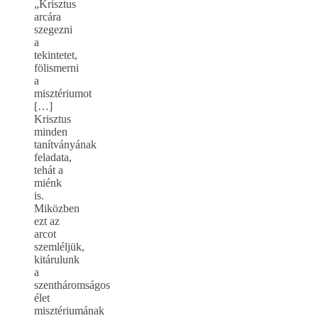
„Krisztus
arcára
szegezni
a
tekintetet,
fölismerni
a
misztériumot
[…]
Krisztus
minden
tanítványának
feladata,
tehát a
miénk
is.
Miközben
ezt az
arcot
szemléljük,
kitárulunk
a
szentháromságos
élet
misztériumának