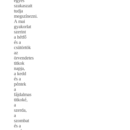
egyes
szakaszait
tudja
megszínezni.
A mai
gyakorlat
szerint
a hétfő
és a
csütörtök
az
örvendetes
titkok
napja,
a kedd
és a
péntek
a
fájdalmas
titkoké,
a
szerda,
a
szombat
és a