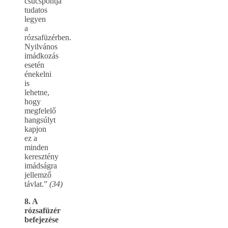
csúcspontja
tudatos
legyen
a
rózsafüzérben.
Nyilvános
imádkozás
esetén
énekelni
is
lehetne,
hogy
megfelelő
hangsúlyt
kapjon
ez a
minden
keresztény
imádságra
jellemző
távlat.”
(34)
8. A
rózsafüzér
befejezése