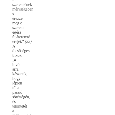
szeretetének
mélységében,
s
érezze
meg e
szeretet
egész
újjáteremtő
erejét.”
(22)
A
dicsőséges
titkok
„a
hívőt
arra
késztetik,
hogy
lépjen
túl a
passió
sötétségén,
és
tekintetét
a