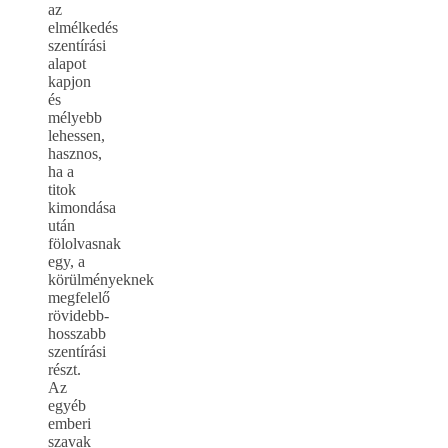
az
elmélkedés
szentírási
alapot
kapjon
és
mélyebb
lehessen,
hasznos,
ha a
titok
kimondása
után
fölolvasnak
egy, a
körülményeknek
megfelelő
rövidebb-
hosszabb
szentírási
részt.
Az
egyéb
emberi
szavak