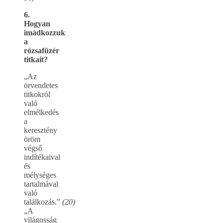
6.
Hogyan
imádkozzuk
a
rózsafüzér
titkait?
„Az
örvendetes
titkokról
való
elmélkedés
a
keresztény
öröm
végső
indítékaival
és
mélységes
tartalmával
való
találkozás.”
(20)
„A
világosság