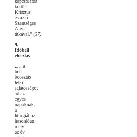
kapcsolatba
került
Krisztus
és az ő
Szentséges
Anyja
titkával.”
(37)
9.
Időbeli
eloszlás
„… a
heti
beosztás
lelki
sajátosságot
ad az
egyes
napoknak,
a
liturgiához
hasonlóan,
mely
az év