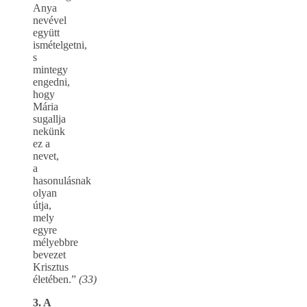
Anya
nevével
együtt
ismételgetni,
s
mintegy
engedni,
hogy
Mária
sugallja
nekünk
ez a
nevet,
a
hasonulásnak
olyan
útja,
mely
egyre
mélyebbre
bevezet
Krisztus
életében.”
(33)
3. A