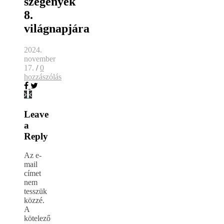
szegények
8.
világnapjára
2024.
november
17.
/
0
hozzászólás
Leave
a
Reply
Az e-
mail
címet
nem
tesszük
közzé.
A
kötelező