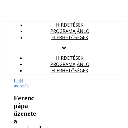
HIRDETÉSEK
PROGRAMAJÁNLÓ
ELÉRHETŐSÉGEK
HIRDETÉSEK
PROGRAMAJÁNLÓ
ELÉRHETŐSÉGEK
Lelki
morzsák
Ferenc
pápa
üzenete
a