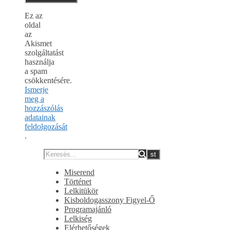
Ez az
oldal
az
Akismet
szolgáltatást
használja
a spam
csökkentésére.
Ismerje
meg a
hozzászólás
adatainak
feldolgozását
.
Miserend
Történet
Lelkitükör
Kisboldogasszony Figyel-Ő
Programajánló
Lelkiség
Elérhetőségek