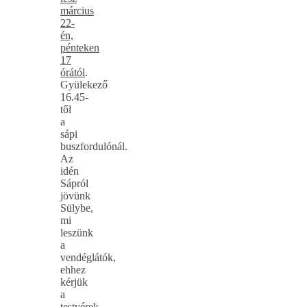
március
22-
én,
pénteken
17
órától
.
Gyülekező
16.45-
től
a
sápi
buszfordulónál.
Az
idén
Sápról
jövünk
Sülybe,
mi
leszünk
a
vendéglátók,
ehhez
kérjük
a
testvérek