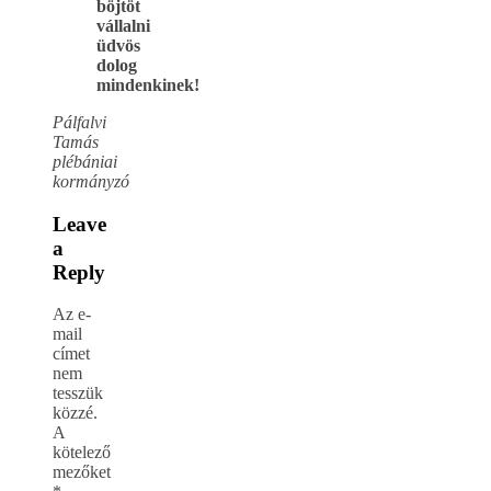
böjtöt
vállalni
üdvös
dolog
mindenkinek!
Pálfalvi
Tamás
plébániai
kormányzó
Leave
a
Reply
Az e-
mail
címet
nem
tesszük
közzé.
A
kötelező
mezőket