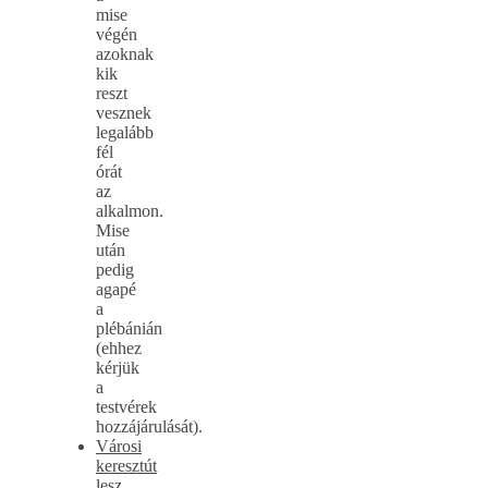
mise
végén
azoknak
kik
reszt
vesznek
legalább
fél
órát
az
alkalmon.
Mise
után
pedig
agapé
a
plébánián
(ehhez
kérjük
a
testvérek
hozzájárulását).
Városi
keresztút
lesz