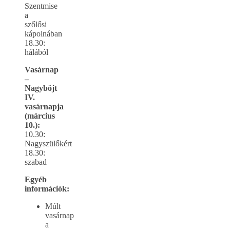
Szentmise
a
szőlősi
kápolnában
18.30:
hálából
Vasárnap
–
Nagyböjt
IV.
vasárnapja
(március
10.):
10.30:
Nagyszülőkért
18.30:
szabad
Egyéb
információk:
Múlt
vasárnap
a