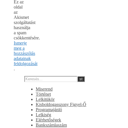
Ez az
oldal
az
Akismet
szolgáltatást
használja
a spam
csökkentésére.
Ismerje
meg a
hozzászólás
adatainak
feldolgozását
.
Miserend
Történet
Lelkitükör
Kisboldogasszony Figyel-Ő
Programajánló
Lelkiség
Elérhetőségek
Bankszámlaszám