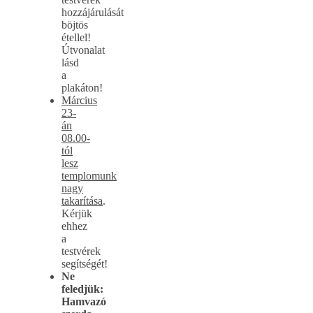
hozzájárulását
böjtös
étellel!
Útvonalat
lásd
a
plakáton!
Március
23-
án
08.00-
tól
lesz
templomunk
nagy
takarítása
.
Kérjük
ehhez
a
testvérek
segítségét!
Ne
feledjük:
Hamvazó