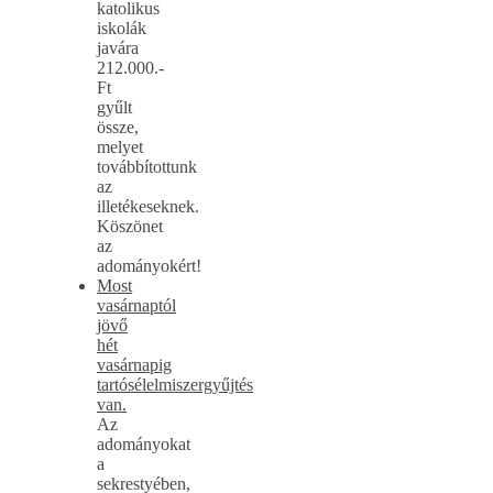
katolikus
iskolák
javára
212.000.-
Ft
gyűlt
össze,
melyet
továbbítottunk
az
illetékeseknek.
Köszönet
az
adományokért!
Most
vasárnaptól
jövő
hét
vasárnapig
tartósélelmiszergyűjtés
van.
Az
adományokat
a
sekrestyében,