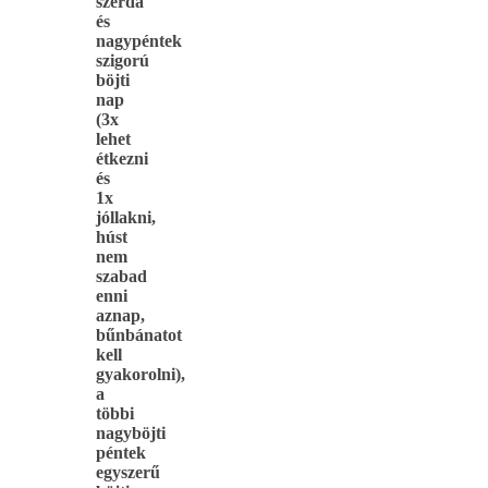
szerda
és
nagypéntek
szigorú
böjti
nap
(3x
lehet
étkezni
és
1x
jóllakni,
húst
nem
szabad
enni
aznap,
bűnbánatot
kell
gyakorolni),
a
többi
nagyböjti
péntek
egyszerű