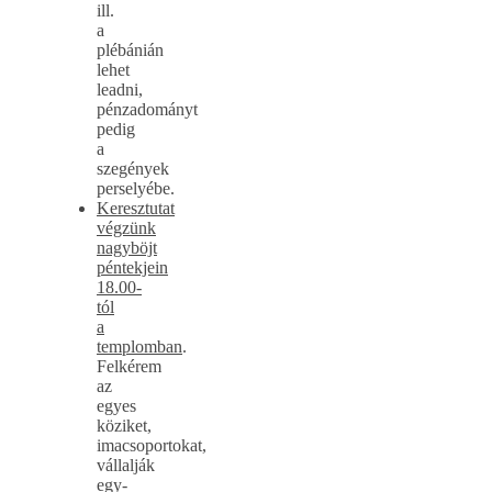
ill.
a
plébánián
lehet
leadni,
pénzadományt
pedig
a
szegények
perselyébe.
Keresztutat
végzünk
nagyböjt
péntekjein
18.00-
tól
a
templomban
.
Felkérem
az
egyes
köziket,
imacsoportokat,
vállalják
egy-