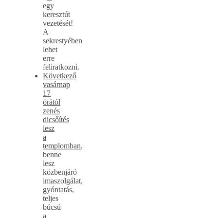
egy
keresztút
vezetését!
A
sekrestyében
lehet
erre
feliratkozni.
Következő
vasárnap
17
órától
zenés
dicsőítés
lesz
a
templomban
,
benne
lesz
közbenjáró
imaszolgálat,
gyóntatás,
teljes
búcsú
a