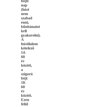
böjti
nap
(húst
nem
szabad
enni,
bűnbánatot
kell
gyakorolni).
A
hústilalom
kötelező
14-
60
év
között,
a
szigorú
böjt
18-
60
év
között.
Ezen
felül