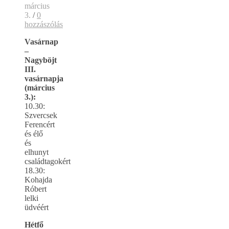
március
3.
/
0
hozzászólás
Vasárnap
–
Nagyböjt
III.
vasárnapja
(március
3.):
10.30:
Szvercsek
Ferencért
és élő
és
elhunyt
családtagokért
18.30:
Kohajda
Róbert
lelki
üdvéért
Hétfő