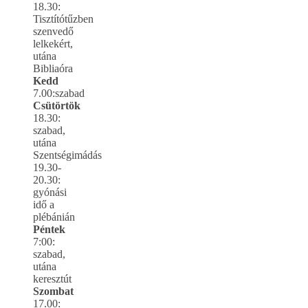
18.30:
Tisztítótűzben
szenvedő
lelkekért,
utána
Bibliaóra
Kedd
7.00:szabad
Csütörtök
18.30:
szabad,
utána
Szentségimádás
19.30-
20.30:
gyónási
idő a
plébánián
Péntek
7:00:
szabad,
utána
keresztút
Szombat
17.00: