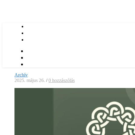
Archív
2025. május 26.
/
0 hozzászólás