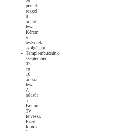
én
péntek
reggel
8
órától
lesz.
Kérem
a
testvérek
szolgálatát.
Templombúcsúnk
szeptember
07-
én
10
órakor
lesz.
A
búcsút
a
Bonum
Tv
felveszi.
Ezért
fontos