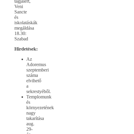
tagjaiért,
Veni
Sancte
és
iskolatáskák
megáldása
18.30:
Szabad
Hirdetések:
Az
Adoremus
szeptemberi
száma
elvihető
a
sekrestyéből.
Templomunk
és
környezetének
nagy
takarítása
aug.
29-