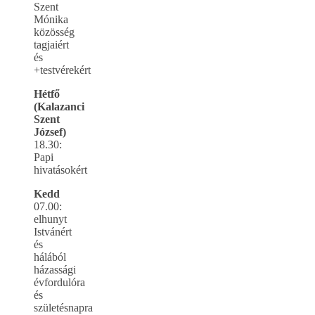
Szent
Mónika
közösség
tagjaiért
és
+testvérekért
Hétfő
(Kalazanci
Szent
József)
18.30:
Papi
hivatásokért
Kedd
07.00:
elhunyt
Istvánért
és
hálából
házassági
évfordulóra
és
születésnapra