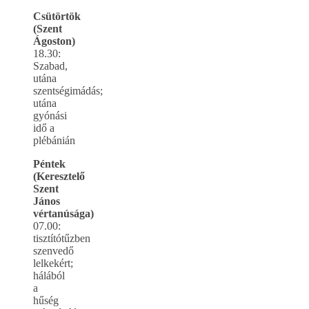
Csütörtök
(Szent
Ágoston)
18.30:
Szabad,
utána
szentségimádás;
utána
gyónási
idő a
plébánián
Péntek
(Keresztelő
Szent
János
vértanúsága)
07.00:
tisztítótűzben
szenvedő
lelkekért;
hálából
a
hűség