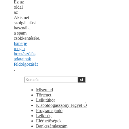
Ez az
oldal
az
Akismet
szolgáltatást
használja
a spam
csökkentésére.
Ismerje
meg a
hozzászólás
adatainak
feldolgozását
.
Miserend
Történet
Lelkitükör
Kisboldogasszony Figyel-Ő
Programajánló
Lelkiség
Elérhetőségek
Bankszámlaszám