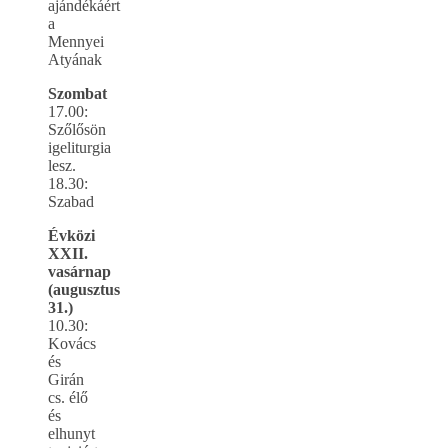
ajándékáért
a
Mennyei
Atyának
Szombat
17.00:
Szőlősön
igeliturgia
lesz.
18.30:
Szabad
Évközi
XXII.
vasárnap
(augusztus
31.)
10.30:
Kovács
és
Girán
cs. élő
és
elhunyt