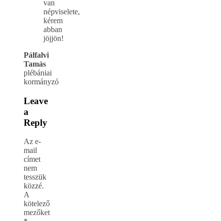
van
népviselete,
kérem
abban
jöjjön!
Pálfalvi
Tamás
plébániai
kormányzó
Leave
a
Reply
Az e-
mail
címet
nem
tesszük
közzé.
A
kötelező
mezőket