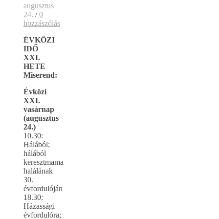
augusztus
24.
/
0
hozzászólás
ÉVKÖZI
IDŐ
XXI.
HETE
Miserend:
Évközi
XXI.
vasárnap
(augusztus
24.)
10.30:
Hálából;
hálából
keresztmama
halálának
30.
évfordulóján
18.30:
Házassági
évfordulóra;