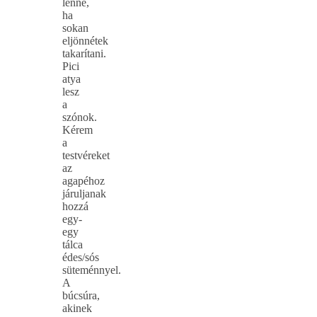
lenne,
ha
sokan
eljönnétek
takarítani.
Pici
atya
lesz
a
szónok.
Kérem
a
testvéreket
az
agapéhoz
járuljanak
hozzá
egy-
egy
tálca
édes/sós
süteménnyel.
A
búcsúra,
akinek