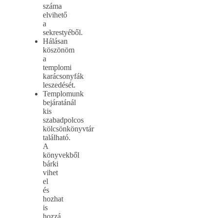
száma
elvihető
a
sekrestyéből.
Hálásan
köszönöm
a
templomi
karácsonyfák
leszedését.
Templomunk
bejáratánál
kis
szabadpolcos
kölcsönkönyvtár
található.
A
könyvekből
bárki
vihet
el
és
hozhat
is
hozzá