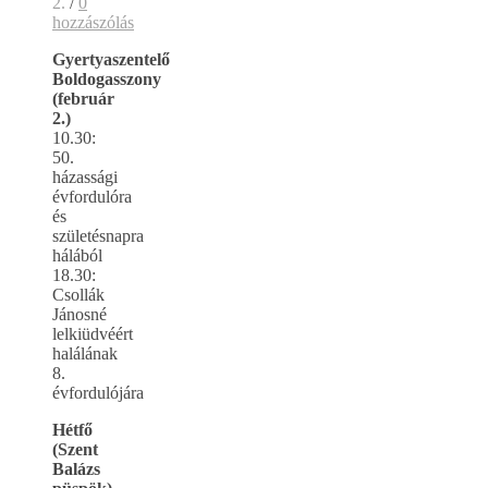
2.
/
0
hozzászólás
Gyertyaszentelő
Boldogasszony
(február
2.)
10.30:
50.
házassági
évfordulóra
és
születésnapra
hálából
18.30:
Csollák
Jánosné
lelkiüdvéért
halálának
8.
évfordulójára
Hétfő
(Szent
Balázs