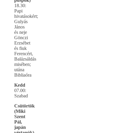
püspök)
18.30:
Papi
hivatásokért;
Gulyás
János
és neje
Gönczi
Erzsébet
és fiuk
Ferencért,
Balázsáldás
misében;
utána
Bibliaóra
Kedd
07.00:
Szabad
Csütörtök
(Miki
Szent
Pál,
japán
vértanúk)