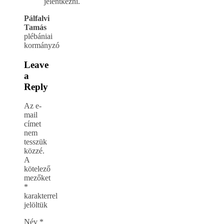
jelentkezni.
Pálfalvi
Tamás
plébániai
kormányzó
Leave
a
Reply
Az e-
mail
címet
nem
tesszük
közzé.
A
kötelező
mezőket
*
karakterrel
jelöltük
Név
*