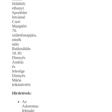
Hálából;
elhunyt
Sporléder
Istvánné
Cseri
Margitért
70.
születésnapjára,
misék
után
Balázsáldás
18.30:
Dinnyés
András
és
felesége
Dinnyés
Mária
lelkiüdvéért
Hirdetések:
Az
Adoremus
februári