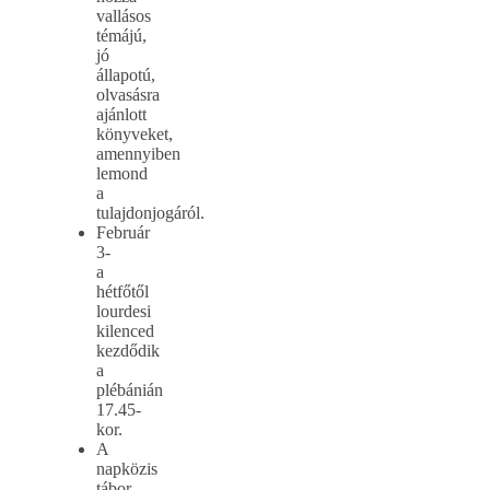
vallásos
témájú,
jó
állapotú,
olvasásra
ajánlott
könyveket,
amennyiben
lemond
a
tulajdonjogáról.
Február
3-
a
hétfőtől
lourdesi
kilenced
kezdődik
a
plébánián
17.45-
kor.
A
napközis
tábor