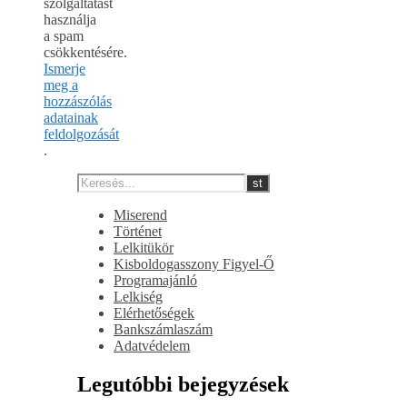
szolgáltatást
használja
a spam
csökkentésére.
Ismerje
meg a
hozzászólás
adatainak
feldolgozását
.
Miserend
Történet
Lelkitükör
Kisboldogasszony Figyel-Ő
Programajánló
Lelkiség
Elérhetőségek
Bankszámlaszám
Adatvédelem
Legutóbbi bejegyzések