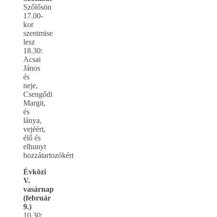
Szőlősön
17.00-
kor
szentmise
lesz
18.30:
Acsai
János
és
neje,
Csengődi
Margit,
és
lánya,
vejéért,
élő és
elhunyt
hozzátartozókért
Évközi
V.
vasárnap
(február
9.)
10.30: