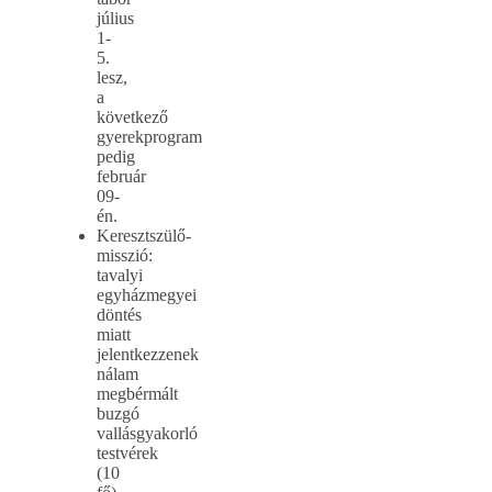
július
1-
5.
lesz,
a
következő
gyerekprogram
pedig
február
09-
én.
Keresztszülő-
misszió:
tavalyi
egyházmegyei
döntés
miatt
jelentkezzenek
nálam
megbérmált
buzgó
vallásgyakorló
testvérek
(10