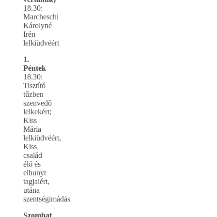
18.30:
Marcheschi
Károlyné
Irén
lelkiüdvéért
1.
Péntek
18.30:
Tisztító
tűzben
szenvedő
lelkekért;
Kiss
Mária
lelkiüdvéért,
Kiss
család
élő és
elhunyt
tagjaiért,
utána
szentségimádás
Szombat