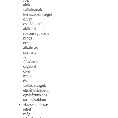
fő),
akik
vállalnának
keresztszülőséget
olyan
családoknál,
akiknek
rokonságukban
nincs
erre
alkalmas
személy.
A
feladatuk:
segíteni
őket
hitük
és
vallásosságuk
elmélyítésében,
egyházunkhoz
tartozásukban.
Házszentelésre
lehet
még