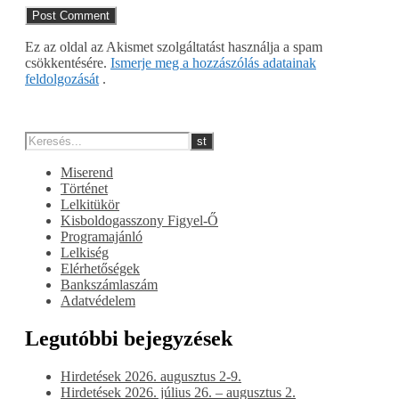
Ez az oldal az Akismet szolgáltatást használja a spam
csökkentésére.
Ismerje meg a hozzászólás adatainak
feldolgozását
.
Miserend
Történet
Lelkitükör
Kisboldogasszony Figyel-Ő
Programajánló
Lelkiség
Elérhetőségek
Bankszámlaszám
Adatvédelem
Legutóbbi bejegyzések
Hirdetések 2026. augusztus 2-9.
Hirdetések 2026. július 26. – augusztus 2.