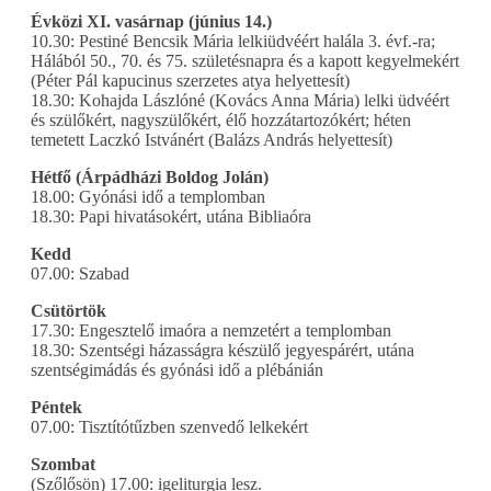
Évközi XI. vasárnap (június 14.)
10.30: Pestiné Bencsik Mária lelkiüdvéért halála 3. évf.-ra;
Hálából 50., 70. és 75. születésnapra és a kapott kegyelmekért
(Péter Pál kapucinus szerzetes atya helyettesít)
18.30: Kohajda Lászlóné (Kovács Anna Mária) lelki üdvéért
és szülőkért, nagyszülőkért, élő hozzátartozókért; héten
temetett Laczkó Istvánért (Balázs András helyettesít)
Hétfő (Árpádházi Boldog Jolán)
18.00: Gyónási idő a templomban
18.30: Papi hivatásokért, utána Bibliaóra
Kedd
07.00: Szabad
Csütörtök
17.30: Engesztelő imaóra a nemzetért a templomban
18.30: Szentségi házasságra készülő jegyespárért, utána
szentségimádás és gyónási idő a plébánián
Péntek
07.00: Tisztítótűzben szenvedő lelkekért
Szombat
(Szőlősön) 17.00: igeliturgia lesz.