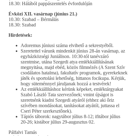
18.30: Hálából pappászentelés évfordulóján
Évközi XII. vasárnap (június 21.)
10.30: Szabad – Bérmálás
18.30: Szabad
Hirdetések:
Adoremus júniusi száma elvihető a sekrestyéből.
Szeretettel várunk mindenkit június 28-án vasárnap, az
egyházközségi Juniálison. 10:30-tól tanévzáró
szentmise, utána Szegedi atya emlékkiállításának
megnyitása, majd ebéd, közös filmnézés (A Szent Szív
csodálatos hatalma), fakultatív programok, gyerekeknek
játék és sportolási lehetőség, hittanos focikupa. Kérjük,
hogy süteménnyel járuljanak hozzá a testvérek!
Az emlékkiállításhoz kérünk képeket, emléktárgyakat
Szabó László Tata szervezőnek; vmint újságot is
szeretnénk kiadni Szegedi atyáról (ehhez aki őriz
szívében mondásokat, tanításokat atyától, juttassa el
Cseri Péter szerkesztőnek).
Tápiós táborok: nagytábor július 8-12; ifitábor július
20-26; kistábor július 29-augusztus 02.
Pálfalvi Tamás