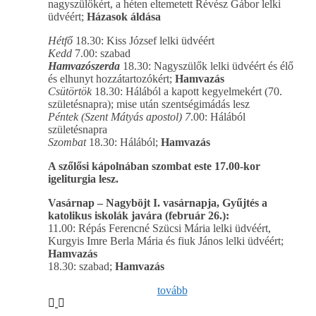
nagyszülőkért, a héten eltemetett Révész Gábor lelki
üdvéért;
Házasok áldása
Hétfő
18.30: Kiss József lelki üdvéért
Kedd
7.00: szabad
Hamvazószerda
18.30: Nagyszülők lelki üdvéért és élő
és elhunyt hozzátartozókért;
Hamvazás
Csütörtök
18.30: Hálából a kapott kegyelmekért (70.
születésnapra); mise után szentségimádás lesz
Péntek (Szent Mátyás apostol) 7
.00: Hálából
születésnapra
Szombat
18.30: Hálából;
Hamvazás
A szőlősi kápolnában szombat este 17.00-kor
igeliturgia lesz.
Vasárnap – Nagyböjt I. vasárnapja, Gyűjtés a
katolikus iskolák javára (február 26.):
11.00: Répás Ferencné Szücsi Mária lelki üdvéért,
Kurgyis Imre Berla Mária és fiuk János lelki üdvéért;
Hamvazás
18.30: szabad;
Hamvazás
tovább