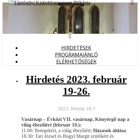
HIRDETÉSEK
PROGRAMAJÁNLÓ
ELÉRHETŐSÉGEK
Hirdetés 2023. február
19-26.
2023. február 18.
/
Vasárnap – Évközi VII. vasárnap, Könyörgő nap a
világ éhezőiért (február 19.):
11.00: Betegekért, a világ éhezőiért;
Házasok áldása
18.30: Tari József és Bugyi Margit szülőkért és