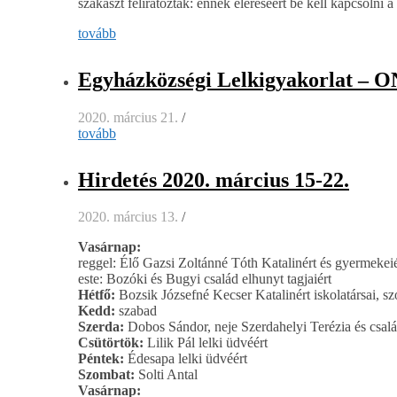
szakaszt feliratozták: ennek eléréséért be kell kapcsolni a
tovább
Egyházközségi Lelkigyakorlat – O
2020. március 21.
/
tovább
Hirdetés 2020. március 15-22.
2020. március 13.
/
Vasárnap:
reggel: Élő Gazsi Zoltánné Tóth Katalinért és gyermekeié
este: Bozóki és Bugyi család elhunyt tagjaiért
Hétfő:
Bozsik Józsefné Kecser Katalinért iskolatársai, s
Kedd:
szabad
Szerda:
Dobos Sándor, neje Szerdahelyi Terézia és csalá
Csütörtök:
Lilik Pál lelki üdvéért
Péntek:
Édesapa lelki üdvéért
Szombat:
Solti Antal
Vasárnap: