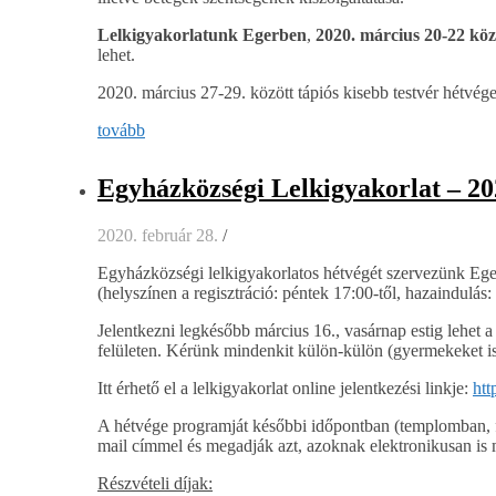
Lelkigyakorlatunk
Egerben
,
2020. március 20-22 közö
lehet.
2020. március 27-29. között tápiós kisebb testvér hétvég
tovább
Egyházközségi Lelkigyakorlat – 20
2020. február 28.
/
Egyházközségi lelkigyakorlatos hétvégét szervezünk Eger
(helyszínen a regisztráció: péntek 17:00-től, hazaindulás:
Jelentkezni legkésőbb március 16., vasárnap estig lehet a k
felületen. Kérünk mindenkit külön-külön (gyermekeket is) 
Itt érhető el a lelkigyakorlat online jelentkezési linkje:
htt
A hétvége programját későbbi időpontban (templomban, fa
mail címmel és megadják azt, azoknak elektronikusan is
Részvételi díjak: