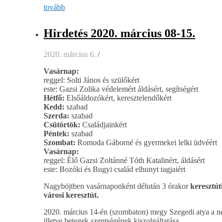
tovább
Hirdetés 2020. március 08-15.
2020. március 6.
/
Vasárnap:
reggel: Solti János és szülőkért
este: Gazsi Zolika védelemért áldásért, segítségért
Hétfő:
Elsőáldozókért, keresztelendőkért
Kedd:
szabad
Szerda:
szabad
Csütörtök:
Családjainkért
Péntek:
szabad
Szombat:
Romoda Gáborné és gyermekei lelki üdvéért
Vasárnap:
reggel: Élő Gazsi Zoltánné Tóth Katalinért, áldásért
este: Bozóki és Bugyi család elhunyt tagjaiért
Nagyböjtben vasárnaponként délután 3 órakor
keresztút
városi keresztút.
2020. március 14-én (szombaton) megy Szegedi atya a ne
illetve betegek szentségének kiszolgáltatása.