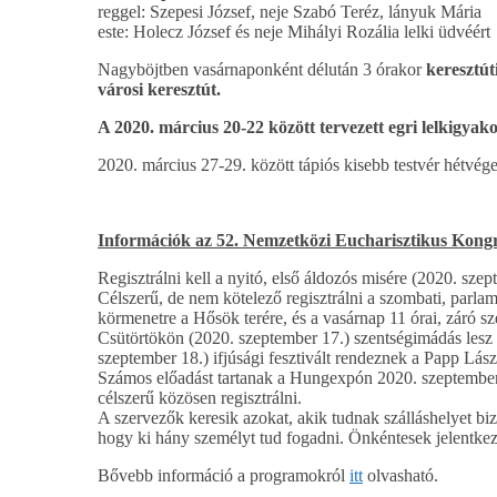
reggel: Szepesi József, neje Szabó Teréz, lányuk Mária
este: Holecz József és neje Mihályi Rozália lelki üdvéért
Nagyböjtben vasárnaponként délután 3 órakor
keresztút
városi keresztút.
A 2020. március 20-22 között tervezett egri lelkigya
2020. március 27-29. között tápiós kisebb testvér hétvég
Információk az 52. Nemzetközi Eucharisztikus Kongr
Regisztrálni kell a nyitó, első áldozós misére (2020. sze
Célszerű, de nem kötelező regisztrálni a szombati, parlam
körmenetre a Hősök terére, és a vasárnap 11 órai, záró s
Csütörtökön (2020. szeptember 17.) szentségimádás lesz 
szeptember 18.) ifjúsági fesztivált rendeznek a Papp Lász
Számos előadást tartanak a Hungexpón 2020. szeptember 1
célszerű közösen regisztrálni.
A szervezők keresik azokat, akik tudnak szálláshelyet bizt
hogy ki hány személyt tud fogadni. Önkéntesek jelentkezé
Bővebb információ a programokról
itt
olvasható.