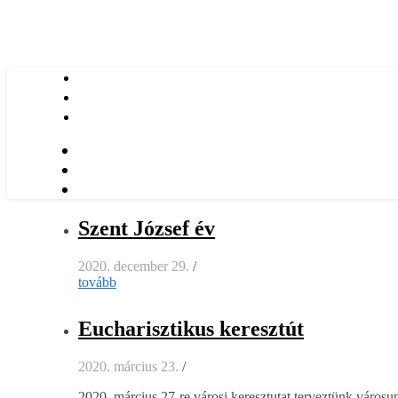
Szent József év
2020. december 29.
/
tovább
Eucharisztikus keresztút
2020. március 23.
/
2020. március 27-re városi keresztutat terveztünk városun