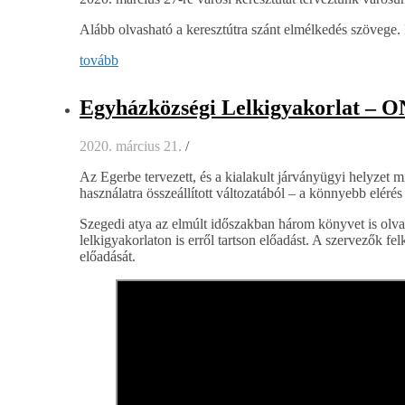
Alább olvasható a keresztútra szánt elmélkedés szövege. E
tovább
Egyházközségi Lelkigyakorlat – O
2020. március 21.
/
Az Egerbe tervezett, és a kialakult járványügyi helyzet 
használatra összeállított változatából – a könnyebb elérés
Szegedi atya az elmúlt időszakban három könyvet is olvaso
lelkigyakorlaton is erről tartson előadást. A szervezők f
előadását.