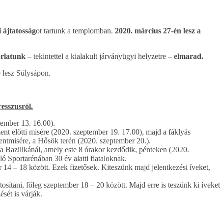
i ájtatosság
ot tartunk a templomban.
2020. március 27-én lesz a
korlatunk
– tekintettel a kialakult járványügyi helyzetre –
elmarad.
e lesz Sülysápon.
esszusról.
ptember 13. 16.00).
ent előtti misére (2020. szeptember 19. 17.00), majd a fáklyás
zentmisére, a Hősök terén (2020. szeptember 20.).
a Bazilikánál, amely este 8 órakor kezdődik, pénteken (2020.
ló Sportarénában 30 év alatti fiataloknak.
4 – 18 között. Ezek fizetősek. Kiteszünk majd jelentkezési íveket,
osítani, főleg szeptember 18 – 20 között. Majd erre is teszünk ki íveket
sét is várják.