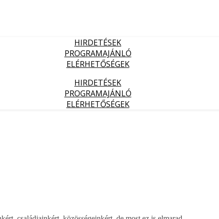
HIRDETÉSEK
PROGRAMAJÁNLÓ
ELÉRHETŐSÉGEK
HIRDETÉSEK
PROGRAMAJÁNLÓ
ELÉRHETŐSÉGEK
kért, családjainkért, közösségeinkért, de most ez is elmarad.