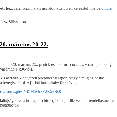
tt lesz.
Jelentkezni a kis asztalon kitett íven keresztül, illetve
online
e lesz Sülysápon.
20. március 20-22.
be, 2020. március 20., péntek estétől, március 22., vasárnap ebédig
 vasárnap 14:00-től).
is asztalra kihelyezett jelentkezési lapon, vagy éjfélig az online
beregisztrálni. Ajánlott korosztály: 0-99 évig.
ps://forms.gle/
JNJ5M5QrzYJK5xBs8
liújságon és a honlapon) hirdetjük majd, illetve akik rendelkeznek e-
 megküldjük.