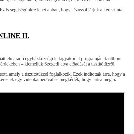
z is segítségünkre lehet abban, hogy Jézussal járjuk a keresztutat.
NLINE II.
miatt elmaradó egyházközségi lelkigyakorlat programjának otthoni
 érdekében – kiemeljük Szegedi atya előadását a tisztítótűzről.
tt, amely a tisztítótűzzel foglalkozik. Ezek indították arra, hogy a
elkeresték egy videokamerával és megkérték, hogy tartsa meg az