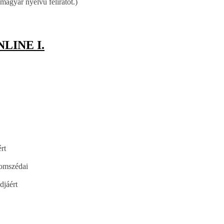
 magyar nyelvű feliratot.)
NLINE I.
rt
zomszédai
djáért