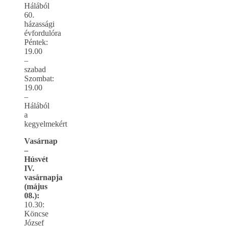
Hálából
60.
házassági
évfordulóra
Péntek:
19.00
–
szabad
Szombat:
19.00
–
Hálából
a
kegyelmekért
Vasárnap
–
Húsvét
IV.
vasárnapja
(május
08.):
10.30:
Köncse
József