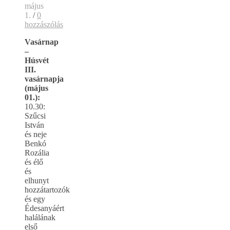
május
1.
/
0
hozzászólás
Vasárnap
–
Húsvét
III.
vasárnapja
(május
01.):
10.30:
Szűcsi
István
és neje
Benkó
Rozália
és élő
és
elhunyt
hozzátartozók
és egy
Édesanyáért
halálának
első