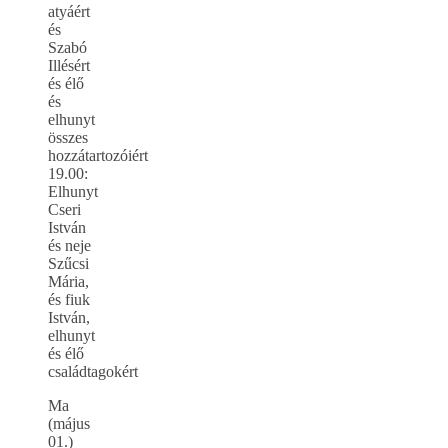
atyáért
és
Szabó
Illésért
és élő
és
elhunyt
összes
hozzátartozóiért
19.00:
Elhunyt
Cseri
István
és neje
Szűcsi
Mária,
és fiuk
István,
elhunyt
és élő
családtagokért
Ma
(május
01.)