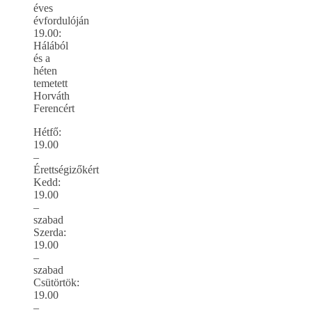
éves
évfordulóján
19.00:
Hálából
és a
héten
temetett
Horváth
Ferencért
Hétfő:
19.00
–
Érettségizőkért
Kedd:
19.00
–
szabad
Szerda:
19.00
–
szabad
Csütörtök:
19.00
–