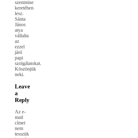
szentmise
keretében
lesz.
Sánta
János
atya
vállalta
az
ezzel
járó
papi
szolgálatokat.
Köszönjük
neki.
Leave
a
Reply
Az e-
mail
címet
nem
tesszük