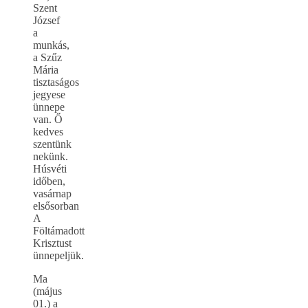
Szent
József
a
munkás,
a Szűz
Mária
tisztaságos
jegyese
ünnepe
van. Ő
kedves
szentünk
nekünk.
Húsvéti
időben,
vasárnap
elsősorban
A
Föltámadott
Krisztust
ünnepeljük.
Ma
(május
01.) a