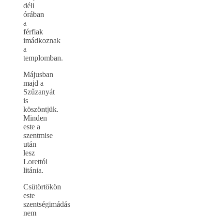
déli
órában
a
férfiak
imádkoznak
a
templomban.
Májusban
majd a
Szűzanyát
is
köszöntjük.
Minden
este a
szentmise
után
lesz
Lorettói
litánia.
Csütörtökön
este
szentségimádás
nem