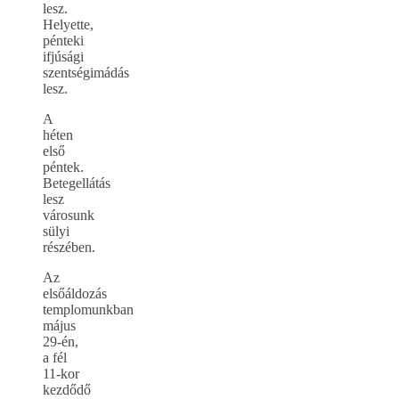
lesz.
Helyette,
pénteki
ifjúsági
szentségimádás
lesz.
A
héten
első
péntek.
Betegellátás
lesz
városunk
sülyi
részében.
Az
elsőáldozás
templomunkban
május
29-én,
a fél
11-kor
kezdődő