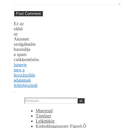
Ez az
oldal
az
Akismet
szolgáltatást
használja
a spam
csökkentésére.
Ismerje
meg a
hozzászólás
adatainak
feldolgozását
.
Miserend
Történet
Lelkitükör
Kisboldogasszony Figyel-Ő