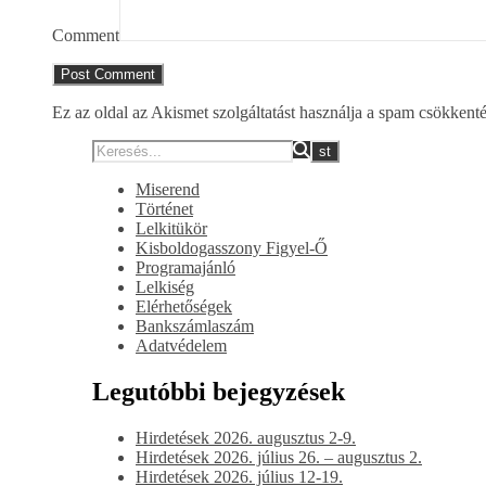
Comment
Ez az oldal az Akismet szolgáltatást használja a spam csökkent
Miserend
Történet
Lelkitükör
Kisboldogasszony Figyel-Ő
Programajánló
Lelkiség
Elérhetőségek
Bankszámlaszám
Adatvédelem
Legutóbbi bejegyzések
Hirdetések 2026. augusztus 2-9.
Hirdetések 2026. július 26. – augusztus 2.
Hirdetések 2026. július 12-19.