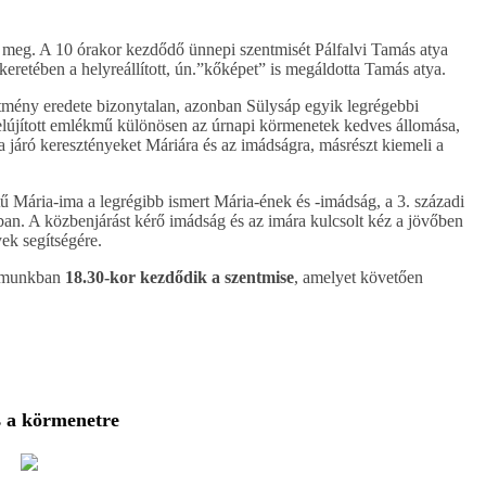
 meg. A 10 órakor kezdődő ünnepi szentmisét Pálfalvi Tamás atya
retében a helyreállított, ún.”kőképet” is megáldotta Tamás atya.
pítmény eredete bizonytalan, azonban Sülysáp egyik legrégebbi
 felújított emlékmű különösen az úrnapi körmenetek kedves állomása,
rra járó keresztényeket Máriára és az imádságra, másrészt kiemeli a
ű Mária-ima a legrégibb ismert Mária-ének és -imádság, a 3. századi
ban. A közbenjárást kérő imádság és az imára kulcsolt kéz a jövőben
ek segítségére.
lomunkban
18.30-kor kezdődik a szentmise
, amelyet követően
s a körmenetre