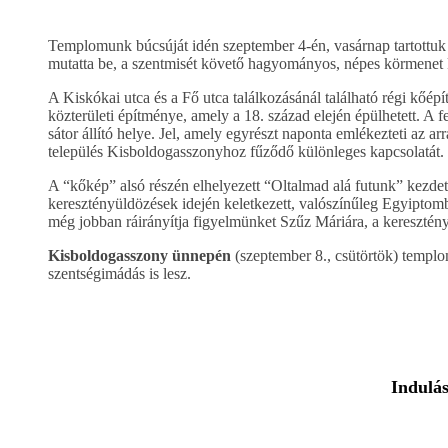
Templomunk búcsúját idén szeptember 4-én, vasárnap tartottuk
mutatta be, a szentmisét követő hagyományos, népes körmenet ke
A Kiskókai utca és a Fő utca találkozásánál található régi kőé
közterületi építménye, amely a 18. század elején épülhetett. A
sátor állító helye. Jel, amely egyrészt naponta emlékezteti az a
település Kisboldogasszonyhoz fűződő különleges kapcsolatát.
A “kőkép” alsó részén elhelyezett “Oltalmad alá futunk” kezdet
keresztényüldözések idején keletkezett, valószínűleg Egyiptom
még jobban ráirányítja figyelmünket Szűz Máriára, a keresztény
Kisboldogasszony ünnepén
(szeptember 8., csütörtök) temp
szentségimádás is lesz.
Indulá