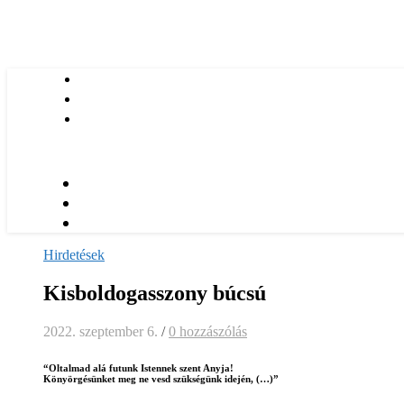
Hirdetések
Kisboldogasszony búcsú
2022. szeptember 6.
/
0 hozzászólás
“Oltalmad alá futunk Istennek szent Anyja!
Könyörgésünket meg ne vesd szükségünk idején, (…)”