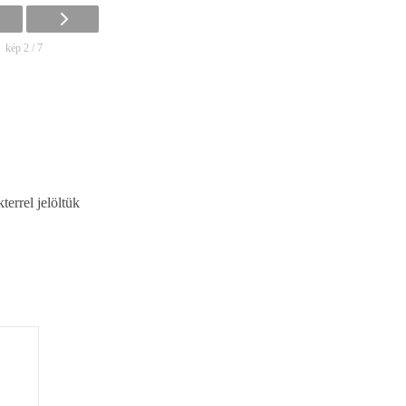
kép 2 / 7
terrel jelöltük