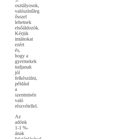
osztályosok,
valószínűleg
ősszel
lehetnek
elsőáldozók.
Kérjük
imáitokat
ezért
és,
hogy a
gyermekek
tudjanak
jól
felkészülni,
például
a
szentmisén
való
részvétellel.
Az
adónk
1-1 %-
ának
felajánlásával