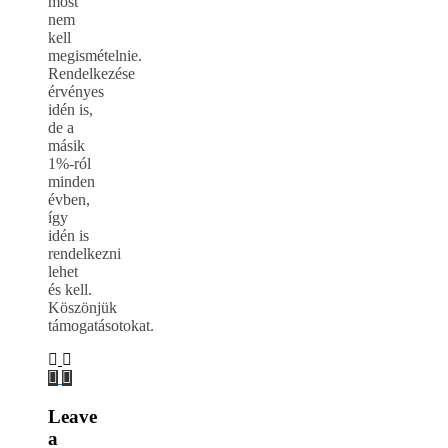
most
nem
kell
megismételnie.
Rendelkezése
érvényes
idén is,
de a
másik
1%-ról
minden
évben,
így
idén is
rendelkezni
lehet
és kell.
Köszönjük
támogatásotokat.
Leave
a