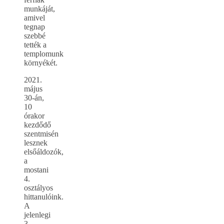
munkáját,
amivel
tegnap
szebbé
tették a
templomunk
környékét.
2021.
május
30-án,
10
órakor
kezdődő
szentmisén
lesznek
elsőáldozók,
a
mostani
4.
osztályos
hittanulóink.
A
jelenlegi
3.