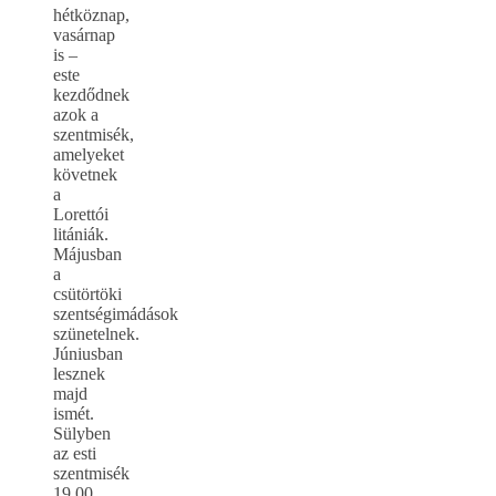
hétköznap,
vasárnap
is –
este
kezdődnek
azok a
szentmisék,
amelyeket
követnek
a
Lorettói
litániák.
Májusban
a
csütörtöki
szentségimádások
szünetelnek.
Júniusban
lesznek
majd
ismét.
Sülyben
az esti
szentmisék
19.00