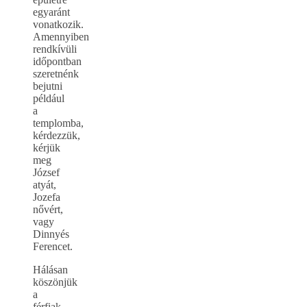
egyaránt
vonatkozik.
Amennyiben
rendkívüli
időpontban
szeretnénk
bejutni
például
a
templomba,
kérdezzük,
kérjük
meg
József
atyát,
Jozefa
nővért,
vagy
Dinnyés
Ferencet.
Hálásan
köszönjük
a
férfiak