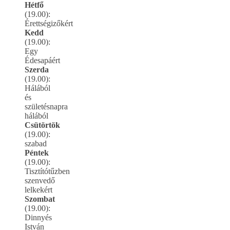
Hétfő
(19.00):
Érettségizőkért
Kedd
(19.00):
Egy
Édesapáért
Szerda
(19.00):
Hálából
és
születésnapra
hálából
Csütörtök
(19.00):
szabad
Péntek
(19.00):
Tisztítótűzben
szenvedő
lelkekért
Szombat
(19.00):
Dinnyés
István