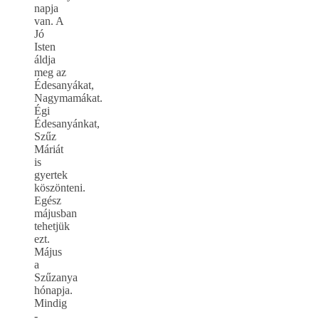
napja
van. A
Jó
Isten
áldja
meg az
Édesanyákat,
Nagymamákat.
Égi
Édesanyánkat,
Szűz
Máriát
is
gyertek
köszönteni.
Egész
májusban
tehetjük
ezt.
Május
a
Szűzanya
hónapja.
Mindig
-