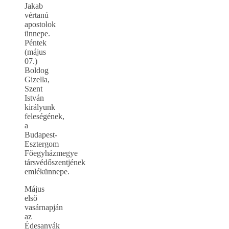
Jakab
vértanú
apostolok
ünnepe.
Péntek
(május
07.)
Boldog
Gizella,
Szent
István
királyunk
feleségének,
a
Budapest-
Esztergom
Főegyházmegye
társvédőszentjének
emlékünnepe.
Május
első
vasárnapján
az
Édesanyák