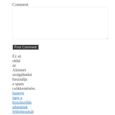
Comment
Ez az
oldal
az
Akismet
szolgáltatást
használja
a spam
csökkentésére.
Ismerje
meg a
hozzászólás
adatainak
feldolgozását