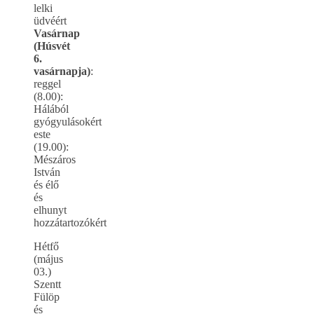
lelki
üdvéért
Vasárnap
(Húsvét
6.
vasárnapja)
:
reggel
(8.00):
Hálából
gyógyulásokért
este
(19.00):
Mészáros
István
és élő
és
elhunyt
hozzátartozókért
Hétfő
(május
03.)
Szentt
Fülöp
és