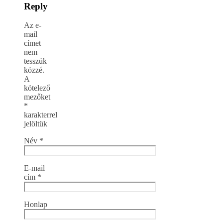
Reply
Az e-
mail
címet
nem
tesszük
közzé.
A
kötelező
mezőket
*
karakterrel
jelöltük
Név
*
E-mail
cím
*
Honlap