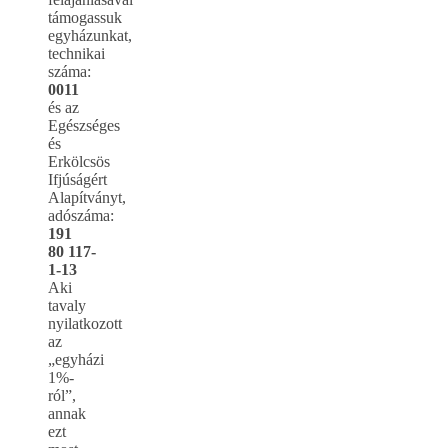
támogassuk
egyházunkat,
technikai
száma:
0011
és az
Egészséges
és
Erkölcsös
Ifjúságért
Alapítványt,
adószáma:
191
80 117-
1-13
Aki
tavaly
nyilatkozott
az
„egyházi
1%-
ról”,
annak
ezt