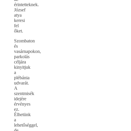
érintetteknek.
József
atya
keresi
fel
őket.
Szombaton
és
vasárnapokon,
parkolás
céljára
kinyitjuk
a
plébánia
udvarát.
A
szentmisék
idejére
érvényes
ez.
Élhetünk
a
lehetőséggel,
de