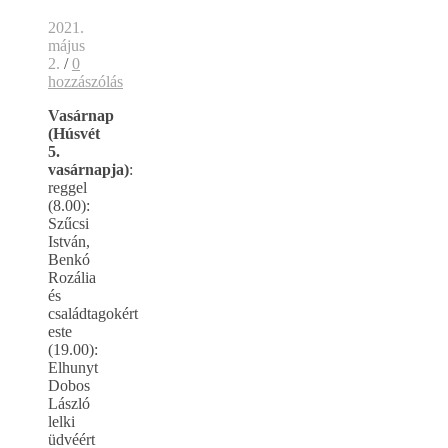
2021.
május
2.
/
0
hozzászólás
Vasárnap
(Húsvét
5.
vasárnapja)
:
reggel
(8.00):
Szűcsi
István,
Benkó
Rozália
és
családtagokért
este
(19.00):
Elhunyt
Dobos
László
lelki
üdvéért