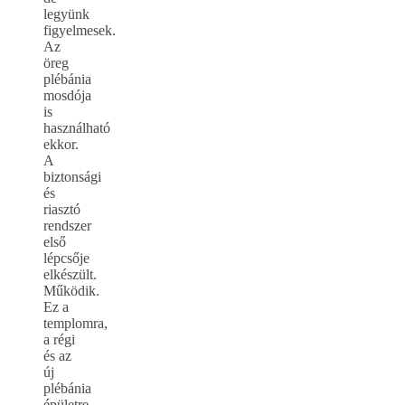
legyünk
figyelmesek.
Az
öreg
plébánia
mosdója
is
használható
ekkor.
A
biztonsági
és
riasztó
rendszer
első
lépcsője
elkészült.
Működik.
Ez a
templomra,
a régi
és az
új
plébánia
épületre