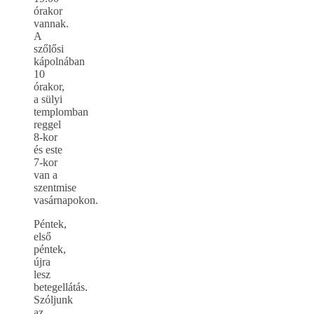
órakor
vannak.
A
szőlősi
kápolnában
10
órakor,
a sülyi
templomban
reggel
8-kor
és este
7-kor
van a
szentmise
vasárnapokon.
Péntek,
első
péntek,
újra
lesz
betegellátás.
Szóljunk
az