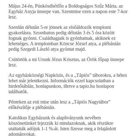
Május 24-én, Pünkösdhétfőn a Boldogságos Szűz Mária, az
Egyház Anyja ünnepe van. Szentmise ezen a napon este 7-kor
lesz.
Szerdán délután 5-re jönnek az elsőáldozók templomi
gyakorlásra. Szombaton pedig délután 3 és 5 óra között
fognak gyónni. Családtagjaik is gyónhatnak, akiknek ez
lehetséges. A templomban Köncse József atya, a plébánián
pedig Szegedi László atya gyóntat majd.
Csütörtök a mi Urunk Jézus Krisztus, az Örök főpap ünnepe
lesz.
Az egyházközségi Napközis, és a „Tápiós” táborokra, a héten
lehet már jelentkezni. Információk ezzel kapcsolatban a
hirdetőtáblán, honlapunkon, illetve a tapio.hu honlapon
találhatók.
Pénteken az esti mise után lesz a „Tápiós Nagytábor”
előkészítője a plébánián.
Katolikus Egyházunk és alapítványunk nevében
köszönetünket fejezzük ki mindazoknak, akik részükre
utaltatták adójuk 1-1 %-át. Isten fizesse meg a felajánlott
adományokat.