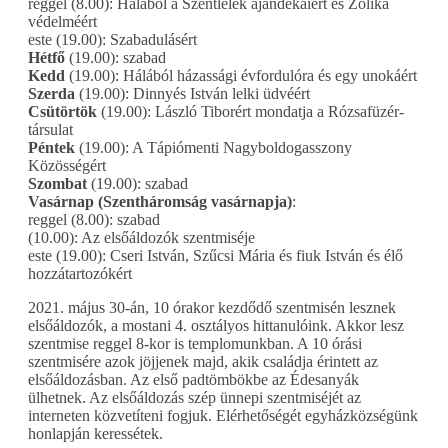
reggel (8.00): Hálából a Szentlélek ajándékaiért és Zolika
védelméért
este (19.00): Szabadulásért
Hétfő
(19.00): szabad
Kedd
(19.00): Hálából házassági évfordulóra és egy unokáért
Szerda
(19.00): Dinnyés István lelki üdvéért
Csütörtök
(19.00): László Tiborért mondatja a Rózsafüzér-
társulat
Péntek
(19.00): A Tápiómenti Nagyboldogasszony
Közösségért
Szombat
(19.00): szabad
Vasárnap (Szentháromság vasárnapja)
:
reggel (8.00): szabad
(10.00): Az elsőáldozók szentmiséje
este (19.00): Cseri István, Szűcsi Mária és fiuk István és élő
hozzátartozókért
2021. május 30-án, 10 órakor kezdődő szentmisén lesznek
elsőáldozók, a mostani 4. osztályos hittanulóink. Akkor lesz
szentmise reggel 8-kor is templomunkban. A 10 órási
szentmisére azok jöjjenek majd, akik családja érintett az
elsőáldozásban. Az első padtömbökbe az Édesanyák
ülhetnek. Az elsőáldozás szép ünnepi szentmiséjét az
interneten közvetíteni fogjuk. Elérhetőségét egyházközségünk
honlapján keressétek.