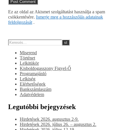
Ez az oldal az Akismet szolgáltatást használja a spam
csökkentésére.
Ismerje meg a hozzászólás adatainak
feldolgozását
.
Miserend
Történet
Lelkitükör
Kisboldogasszony Figyel-Ő
Programajánló
Lelkiség
Elérhetőségek
Bankszámlaszám
Adatvédelem
Legutóbbi bejegyzések
Hirdetések 2026. augusztus 2-9.
Hirdetések 2026. július 26. – augusztus 2.
Hirdetések 2026. július 12-19.