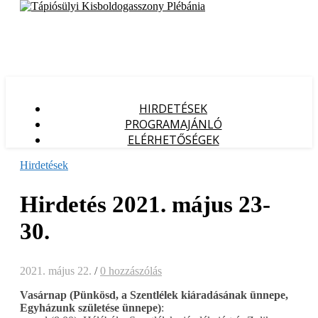
HIRDETÉSEK
PROGRAMAJÁNLÓ
ELÉRHETŐSÉGEK
Hirdetések
Hirdetés 2021. május 23-
30.
2021. május 22.
/
0 hozzászólás
Vasárnap (Pünkösd, a Szentlélek kiáradásának ünnepe,
Egyházunk születése ünnepe)
: