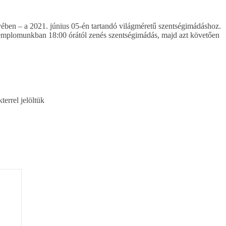
ben – a 2021. június 05-én tartandó világméretű szentségimádáshoz.
Templomunkban 18:00 órától zenés szentségimádás, majd azt követően
terrel jelöltük