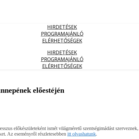
HIRDETÉSEK
PROGRAMAJÁNLÓ
ELÉRHETŐSÉGEK
HIRDETÉSEK
PROGRAMAJÁNLÓ
ELÉRHETŐSÉGEK
nnepének előestéjén
zus előkészületeként ismét világméretű szentségimádást szerveznek,
őket. Az eseményről részletesebben
itt olvashatunk
.