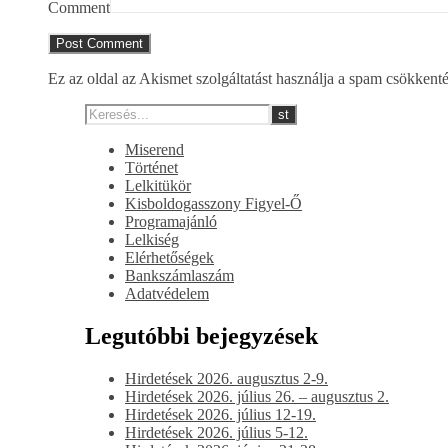
Comment
Ez az oldal az Akismet szolgáltatást használja a spam csökkent
Miserend
Történet
Lelkitükör
Kisboldogasszony Figyel-Ő
Programajánló
Lelkiség
Elérhetőségek
Bankszámlaszám
Adatvédelem
Legutóbbi bejegyzések
Hirdetések 2026. augusztus 2-9.
Hirdetések 2026. július 26. – augusztus 2.
Hirdetések 2026. július 12-19.
Hirdetések 2026. július 5-12.