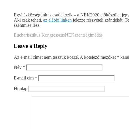
Egyházközségünk is csatlakozik – a NEK2020 előkészület jegyé
Aki csak teheti,
az alábbi linken
jelezze részvételi szándékát. 
szentmise lesz.
Eucharisztikus Kongresszus
NEK
szentségimádás
Leave a Reply
Az e-mail címet nem tesszük közzé.
A kötelező mezőket
*
karak
Név
*
E-mail cím
*
Honlap