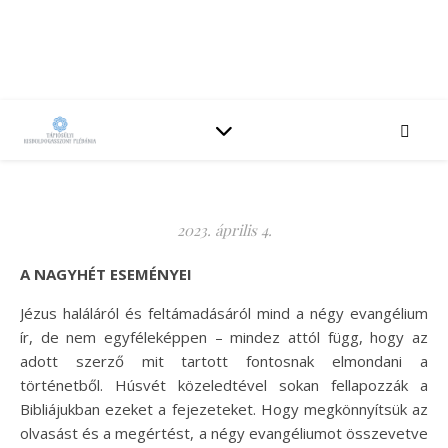
2023. április 4.
A NAGYHÉT ESEMÉNYEI
Jézus haláláról és feltámadásáról mind a négy evangélium
ír, de nem egyféleképpen – mindez attól függ, hogy az
adott szerző mit tartott fontosnak elmondani a
történetből. Húsvét közeledtével sokan fellapozzák a
Bibliájukban ezeket a fejezeteket. Hogy megkönnyítsük az
olvasást és a megértést, a négy evangéliumot összevetve